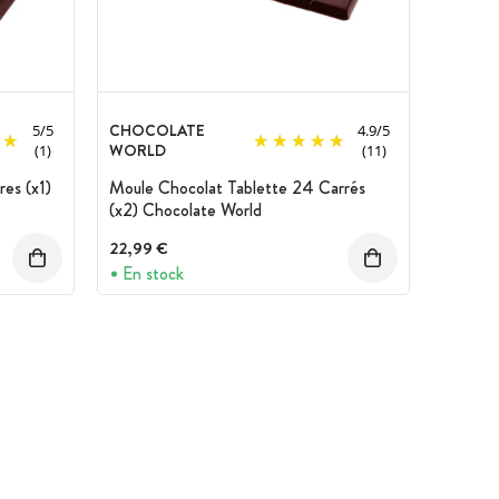
CHOCOLATE
5
/
5
4.9
/
5
WORLD
(1)
(11)
res (x1)
Moule Chocolat Tablette 24 Carrés
(x2) Chocolate World
22,99 €
En stock