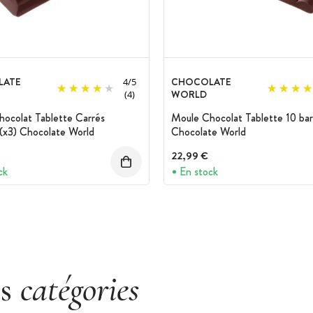
LATE
CHOCOLATE
4
/
5
WORLD
(4)
ocolat Tablette Carrés
Moule Chocolat Tablette 10 bar
(x3) Chocolate World
Chocolate World
22,99 €
ck
En stock
es
catégories