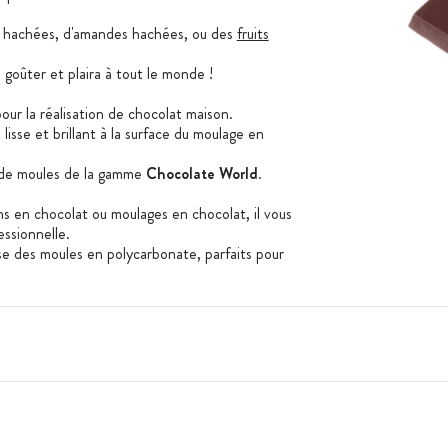
s hachées, d'amandes hachées, ou des
fruits
goûter et plaira à tout le monde !
ur la réalisation de chocolat maison.
lisse et brillant à la surface du moulage en
s de moules de la gamme
Chocolate World
.
ns en chocolat ou moulages en chocolat, il vous
essionnelle.
e des moules en polycarbonate, parfaits pour
e formes allant de la plus traditionnelle, aux
lette 4 barres Polycarbonate Chocolate World
: