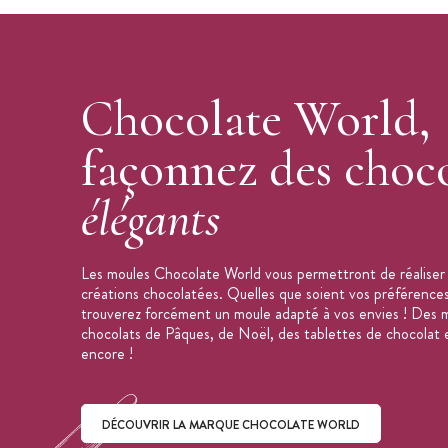
Nombre d'empreintes : 3
Dimensions du moulage : 88 x 65 x 8
Dimensions de la plaque : 275 x 135 
Poids du moule : 400g
Chocolate World,
Poids du moulage à l'unité : 48g
Marque : Chocolate World
façonnez des choco
Fabrication : Belgique
élégants
Moule vendu à l'unité
Les moules Chocolate World vous permettront de réaliser 
créations chocolatées. Quelles que soient vos préférences
trouverez forcément un moule adapté à vos envies ! Des m
chocolats de Pâques, de Noël, des tablettes de chocolat e
encore !
DÉCOUVRIR LA MARQUE CHOCOLATE WORLD