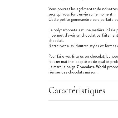
Vous pourrez les agrémenter de noisette
secs
qui vous font envie sur le moment !
Cette petite gourmandise sera parfaite au 
Le polycarbonate est une matière idéale po
Il permet d'avoir un chocolat parfaitement 
chocolat.
Retrouvez aussi d'autres styles et forme
Pour faire vos fritures en chocolat, bonbo
faut un matériel adapté et de qualité prof
La marque belge
Chocolate World
propos
réaliser des chocolats maison.
Cette marque vous propose une multitude d
formes plus modernes.
Caractéristiques
Caractéristiques du Moule à chocolat tab
Matière : Polycarbonate
Couleur : Transparent
Forme : rectangulaire