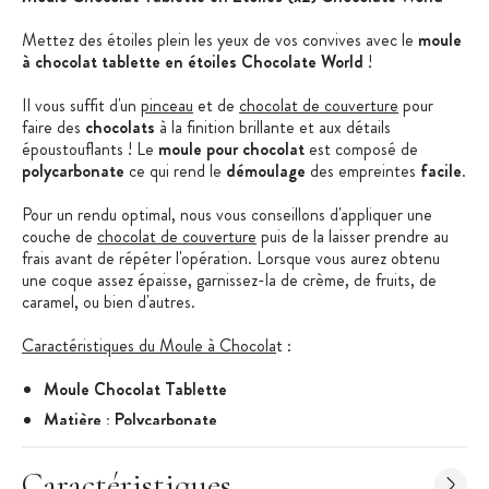
Mettez des étoiles plein les yeux de vos convives avec le
moule
à chocolat tablette en étoiles Chocolate World
!
Il vous suffit d'un
pinceau
et de
chocolat de couverture
pour
faire des
chocolats
à la finition brillante et aux détails
époustouflants ! Le
moule pour chocolat
est composé de
polycarbonate
ce qui rend le
démoulage
des empreintes
facile
.
Pour un rendu optimal, nous vous conseillons d'appliquer une
couche de
chocolat de couverture
puis de la laisser prendre au
frais avant de répéter l'opération. Lorsque vous aurez obtenu
une coque assez épaisse, garnissez-la de crème, de fruits, de
caramel, ou bien d'autres.
Caractéristiques du Moule à Chocola
t
:
Moule Chocolat Tablette
Matière : Polycarbonate
Forme : Tablette
Caractéristiques
Motif : En étoile