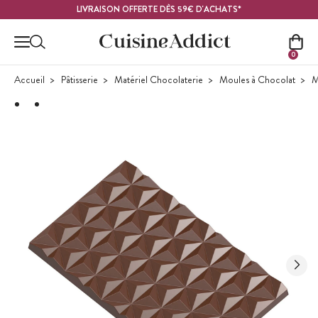
Contenu principal
LIVRAISON OFFERTE DÈS 59€ D'ACHATS*
0
Accueil
Pâtisserie
Matériel Chocolaterie
Moules à Chocolat
M