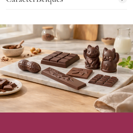
Nombre d'empreintes : 2 (1x2)
Dimensions du moulage final : 123,5 mm x 76,5 mm x 7,5 mm
Poids du moulage final (à l'unité) : 63,5 g
Dimension de la plaque : 275 x 135 x 24 mm
Fabrication : Belgique
Moule vendu à l'unité
Chocolate World