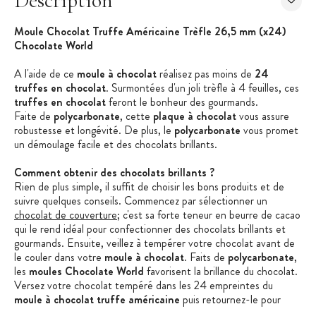
Description
Moule Chocolat Truffe Américaine Trèfle 26,5 mm (x24)
Chocolate World
A l'aide de ce
moule à chocolat
réalisez pas moins de
24
truffes en chocolat
. Surmontées d'un joli trèfle à 4 feuilles, ces
truffes en chocolat
feront le bonheur des gourmands.
Faite de
polycarbonate
, cette
plaque à chocolat
vous assure
robustesse et longévité. De plus, le
polycarbonate
vous promet
un démoulage facile et des chocolats brillants.
Comment obtenir des chocolats brillants ?
Rien de plus simple, il suffit de choisir les bons produits et de
suivre quelques conseils. Commencez par sélectionner un
chocolat de couverture
; c'est sa forte teneur en beurre de cacao
qui le rend idéal pour confectionner des chocolats brillants et
gourmands. Ensuite, veillez à tempérer votre chocolat avant de
le couler dans votre
moule à chocolat
. Faits de
polycarbonate
,
les
moules Chocolate World
favorisent la brillance du chocolat.
Versez votre chocolat tempéré dans les 24 empreintes du
moule à chocolat truffe américaine
puis retournez-le pour
faire s'écouler l'excédent. Renouvelez l'opération 2 à 3 fois afin