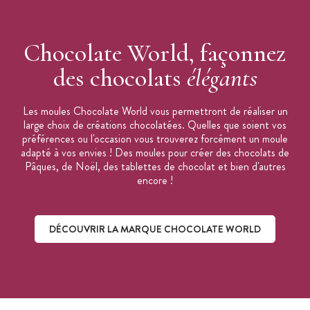
Caractéristiques du Moule à Chocolat
:
Moule Chocolat Truffe Américaine Trèfle
Chocolate World, façonnez
Matière : Polycarbonate
des chocolats
élégants
Forme : Truffe
Nombre d'empreintes : 24 (3x8)
Les moules Chocolate World vous permettront de réaliser un
Dimensions du moulage final : 26,5 mm x H 22,5 mm
large choix de créations chocolatées. Quelles que soient vos
Poids du moulage final (à l'unité) : 9,5 g
préférences ou l'occasion vous trouverez forcément un moule
Dimension de la plaque : 275 x 135 x 30 mm
adapté à vos envies ! Des moules pour créer des chocolats de
Pâques, de Noël, des tablettes de chocolat et bien d'autres
Fabrication : Belgique
encore !
Moule vendu à l'unité
Chocolate World
DÉCOUVRIR LA MARQUE CHOCOLATE WORLD
Découvrir la marque Chocolate World