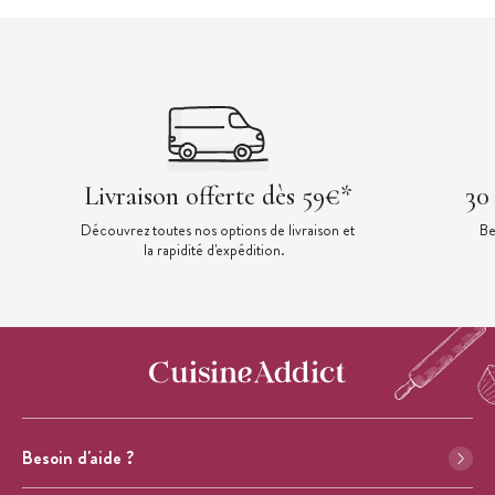
Livraison offerte dès 59€*
30
Découvrez toutes nos options de livraison et
Be
la rapidité d'expédition.
Besoin d'aide ?