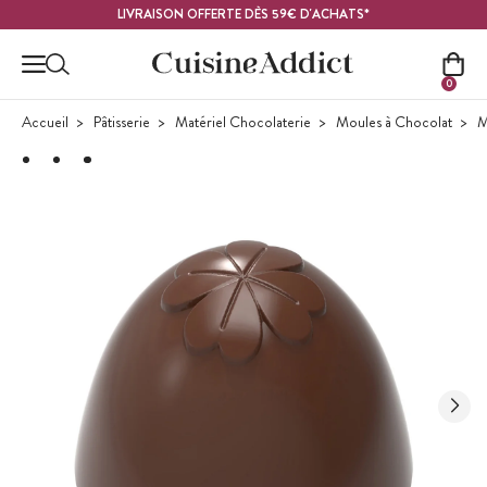
Contenu principal
LIVRAISON OFFERTE DÈS 59€ D'ACHATS*
0
Accueil
Pâtisserie
Matériel Chocolaterie
Moules à Chocolat
M