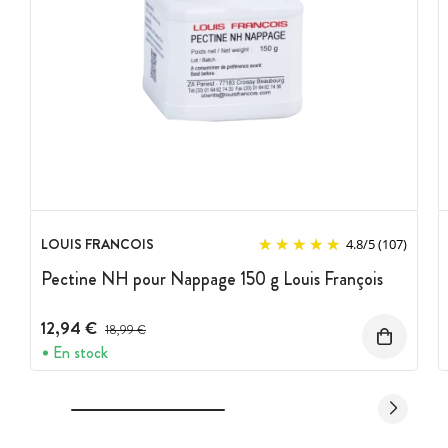
LOUIS FRANCOIS
4.8
/
5
(107)
Pectine NH pour Nappage 150 g Louis François
12,94 €
Prix avant réduction :
18,99 €
En stock