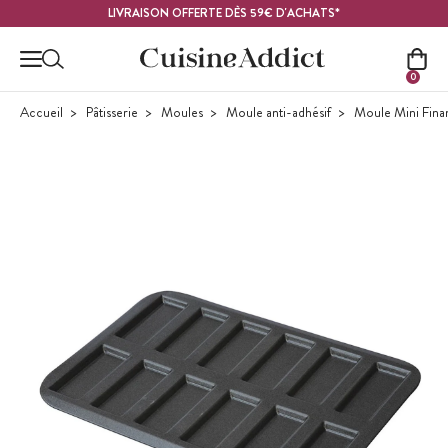
Contenu principal
LIVRAISON OFFERTE DÈS 59€ D'ACHATS*
0
Accueil
Pâtisserie
Moules
Moule anti-adhésif
Moule Mini Finan