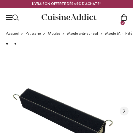
Contenu principal
LIVRAISON OFFERTE DÈS 59€ D'ACHATS*
0
Accueil
Pâtisserie
Moules
Moule anti-adhésif
Moule Mini Pâté 