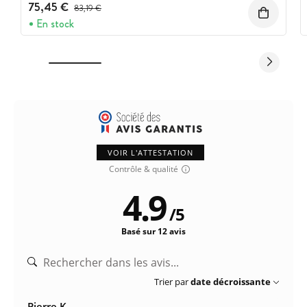
75,45 €
Prix avant réduction :
83,19 €
En stock
VOIR L'ATTESTATION
Contrôle & qualité
4.9
/
5
Basé sur 12 avis
Trier par
date décroissante
Pierre K.