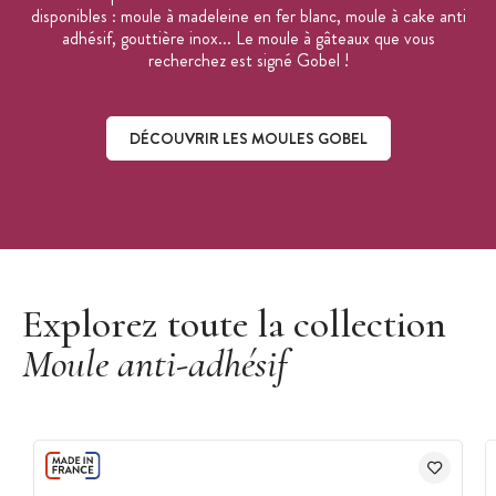
disponibles : moule à madeleine en fer blanc, moule à cake anti
adhésif, gouttière inox... Le moule à gâteaux que vous
recherchez est signé Gobel !
DÉCOUVRIR LES MOULES GOBEL
Découvrir les moules Gobel
Explorez toute la collection
Moule anti-adhésif