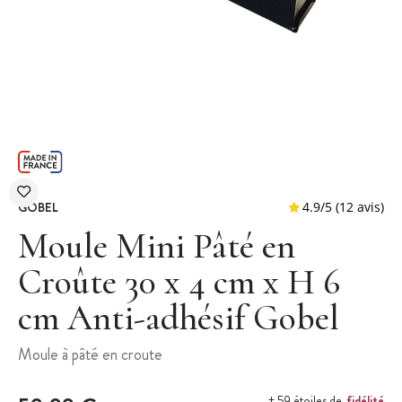
GOBEL
Moule Mini Pâté en
Croûte 30 x 4 cm x H 6
cm Anti-adhésif Gobel
4.9
/
5
(
Moule à pâté en croute
fidélité
+ 59 étoiles de