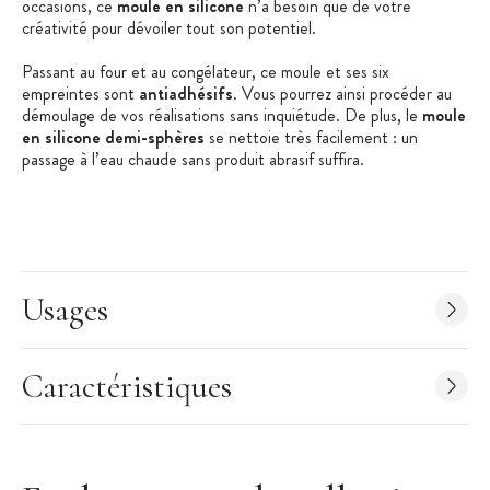
occasions, ce
moule en silicone
n’a besoin que de votre
créativité pour dévoiler tout son potentiel.
Passant au four et au congélateur, ce moule et ses six
empreintes sont
antiadhésifs
. Vous pourrez ainsi procéder au
démoulage de vos réalisations sans inquiétude. De plus, le
moule
en silicone demi-sphères
se nettoie très facilement : un
passage à l’eau chaude sans produit abrasif suffira.
Apportez un souffle de nouveauté et de modernité à vos repas
en confectionnant des mets somptueux grâce au
moule à
gâteaux Flexipan Demarle
.
Les + produit
:
Usages
Fabriqué en France
Antiadhésif
Caractéristiques
Résiste de -40 à +240°C
Grande durée de vie : 3 000 utilisations
Caractéristiques du Moule à Gâteau
:
Moule pour Gâteau