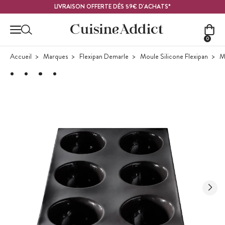
Contenu principal
LIVRAISON OFFERTE DÈS 59€ D'ACHATS*
0
Accueil
Marques
Flexipan Demarle
Moule Silicone Flexipan
Mo