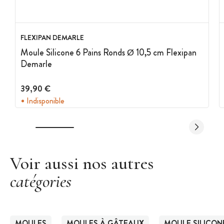
et une éponge douce
Ranger à plat
Ne pas utiliser d'objets coupants sur le moule
FLEXIPAN DEMARLE
Ne pas mettre en contact avec une source de chaleur
Moule Silicone 6 Pains Ronds Ø 10,5 cm Flexipan
Demarle
Durée de vie : 3 000 utilisations
Fabriqué en France
39,90 €
Marque :
Flexipan Demarle
Indisponible
Voir aussi nos autres
catégories
MOULES
MOULES À GÂTEAUX
MOULE SILICON