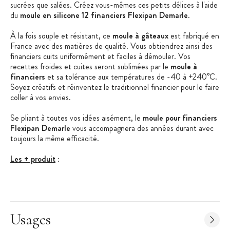
sucrées que salées. Créez vous-mêmes ces petits délices à l'aide
du
moule en silicone 12 financiers Flexipan Demarle
.
À la fois souple et résistant, ce
moule à gâteaux
est fabriqué en
France avec des matières de qualité. Vous obtiendrez ainsi des
financiers cuits uniformément et faciles à démouler. Vos
recettes froides et cuites seront sublimées par le
moule à
financiers
et sa tolérance aux températures de -40 à +240°C.
Soyez créatifs et réinventez le traditionnel financier pour le faire
coller à vos envies.
Se pliant à toutes vos idées aisément, le
moule pour financiers
Flexipan Demarle
vous accompagnera des années durant avec
toujours la même efficacité.
Les + produit
:
Fabriqué en France
Antiadhésif
Résiste de -40 à +240°C
Usages
Grande durée de vie : 3 000 utilisations