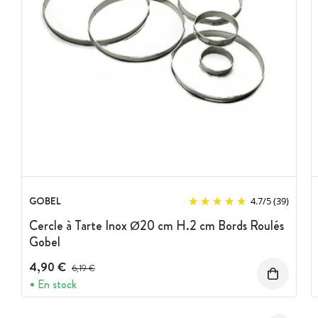
GOBEL
4.7
/
5
(39)
Cercle à Tarte Inox Ø20 cm H.2 cm Bords Roulés
Gobel
4,90 €
Prix avant réduction :
6,19 €
En stock