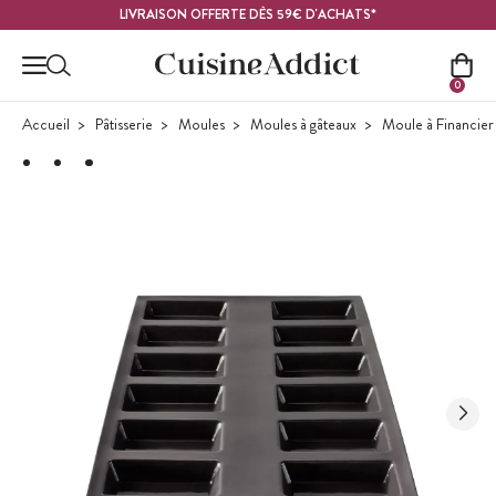
Contenu principal
LIVRAISON OFFERTE DÈS 59€ D'ACHATS*
0
Accueil
Pâtisserie
Moules
Moules à gâteaux
Moule à Financier