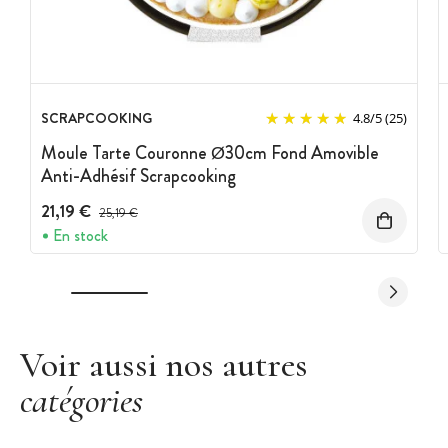
SCRAPCOOKING
4.8
/
5
(25)
Moule Tarte Couronne Ø30cm Fond Amovible
Anti-Adhésif Scrapcooking
21,19 €
Prix avant réduction :
25,19 €
En stock
Voir aussi nos autres
catégories