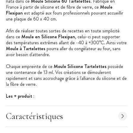
nata dans ce
Moule Silicone 60 Tartelettes
. Fabriqué en
France à partir de silicone et de fibre de verre, ce
Moule
Flexipan
est adapté aux fours professionnels pouvant accueillir
une plaque de 60 x 40 cm.
Afin de réaliser toutes sortes de recettes en toute simplicité
dans ce
Moule en Silicone Flexipan
, celui-ci peut supporter
des températures extrêmes allant de -40 à +300°C. Ainsi votre
Moule à Tartelettes
pourra aller du congélateur au four, sans
avoir besoin d'attendre.
Chaque empreinte de ce
Moule Silicone Tartelettes
possède
une contenance de 13 ml. Vos créations se démouleront
rapidement et sans accrochage grâce à l'alliance du silicone et de
la fibre de verre.
Les + produit :
Résiste de -40°C à +300°C
Caractéristiques
Flexipan anti adhérent
Compatible avec le four et le congélateur
Fabriqué en France