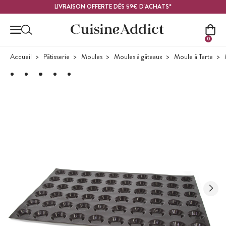
Contenu principal
LIVRAISON OFFERTE DÈS 59€ D'ACHATS*
0
Accueil
Pâtisserie
Moules
Moules à gâteaux
Moule à Tarte
M