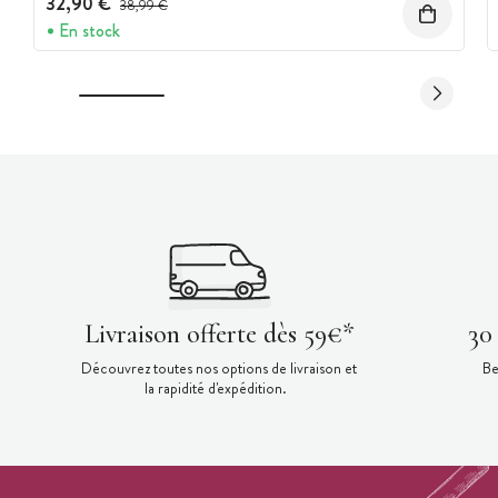
32,90 €
38,99 €
En stock
Livraison offerte dès 59€*
30
Découvrez toutes nos options de livraison et
Be
la rapidité d'expédition.