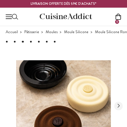
Contenu principal
LIVRAISON OFFERTE DÈS 59€ D'ACHATS*
0
Accueil
Pâtisserie
Moules
Moule Silicone
Moule Silicone Ro