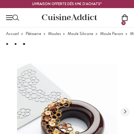
Contenu principal
LIVRAISON OFFERTE DÈS 59€ D'ACHATS*
0
Accueil
Pâtisserie
Moules
Moule Silicone
Moule Pavoni
Mo