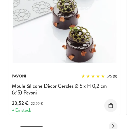
PAVONI
5
/
5
(9)
Moule Silicone Décor Cercles Ø 5 x H 0,2 cm
(x15) Pavoni
20,52 €
Prix avant réduction :
22,99 €
En stock