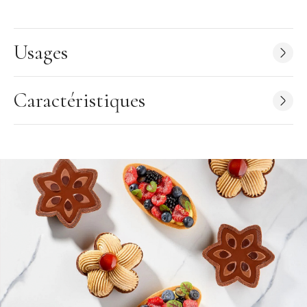
Dimensions du moule : 30 x 17,5 cm
Dimensions d'une empreinte : 13,8 x 9,4 x H 0,2 cm
Usages
Nombre d'empreintes : 3
Résiste aux températures de -40 à 250°C
Entretien : Peut aller au lave-vaisselle.
Caractéristiques
Créé en collaboration avec le chef Frank Haasnoot
Marque :
Pavoni