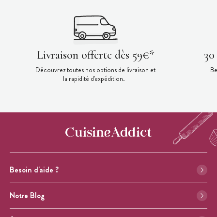
Livraison offerte dès 59€*
30
Découvrez toutes nos options de livraison et
Be
la rapidité d'expédition.
Besoin d'aide ?
Notre Blog