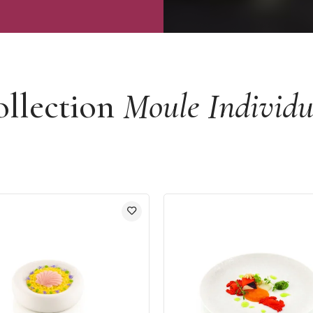
ollection
Moule Individue