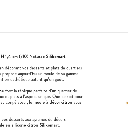
 H 1,4 cm (x10) Naturae Silikomart
 en décorant vos desserts et plats de quartiers
 propose aujourd’hui un moule de sa gamme
nt en esthétique autant qu’en goût.
one
font la réplique parfaite d’un quartier de
ux et plats à l’aspect unique. Que ce soit pour
 au congélateur, le
moule à décor citron
vous
u vos desserts aux agrumes de décors
le en silicone citron Silikomart
.