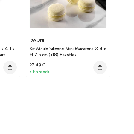
PAVONI
 x 4,1 x
Kit Moule Silicone Mini Macarons Ø 4 x
art
H 2,5 cm (x18) Pavoflex
27,49 €
En stock