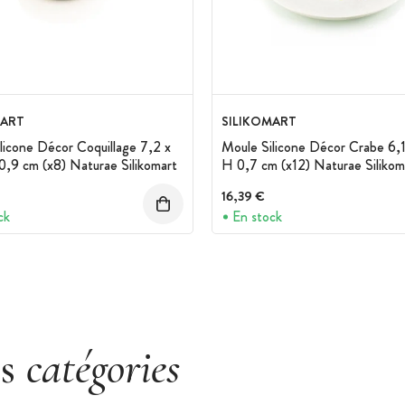
MART
SILIKOMART
licone Décor Coquillage 7,2 x
Moule Silicone Décor Crabe 6,1
0,9 cm (x8) Naturae Silikomart
H 0,7 cm (x12) Naturae Silikom
16,39 €
ck
En stock
es
catégories