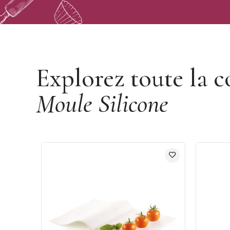
Découvrir la marque Silikomart
Explorez toute la c
Moule Silicone