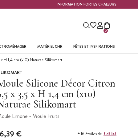
INFORMATION FORTES CHALEURS
0
ECTROMÉNAGER
MATÉRIEL CHR
FÊTES ET INSPIRATIONS
x H 1,4 cm (x10) Naturae Silikomart
ILIKOMART
Moule Silicone Décor Citron
6,5 x 3,5 x H 1,4 cm (x10)
Naturae Silikomart
oule Limone - Moule Fruits
16,39 €
fidélité
+ 16 étoiles de