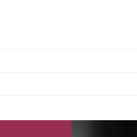
réfrigérateur comme congélateur
ure (-60°C à 230°C)