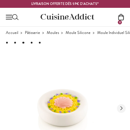
Contenu principal
LIVRAISON OFFERTE DÈS 59€ D'ACHATS*
0
Accueil
Pâtisserie
Moules
Moule Silicone
Moule Individuel Si