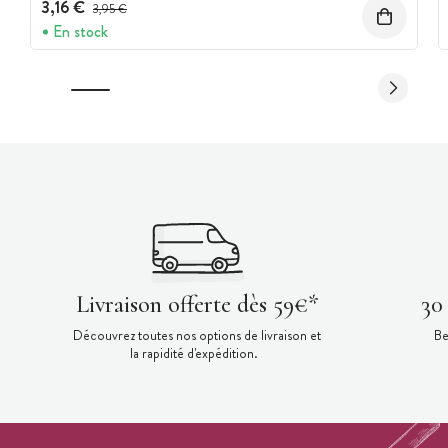
3,16 €
Prix avant réduction :
3,95 €
En stock
Livraison offerte dès 59€*
30
Découvrez toutes nos options de livraison et
Be
la rapidité d'expédition.