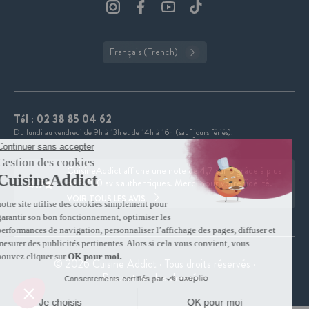
Français (French)
Tél :
02 38 85 04 62
Du lundi au vendredi de 9h à 13h et de 14h à 16h (sauf jours fériés).
CuisineAddict affiche une note de 4,7 sur 5 grâce à plus
4.7
de 3 700 avis authentiques. Merci pour votre fidélité.
VOIR TOUS LES AVIS
© 2026 Cuisine Addict · Tous droits réservés ·
Protection des données