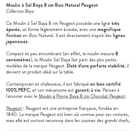
Moulin à Sel Baya 8 cm Bois Naturel Peugeot
Collection Baya
Ce Moulin à Sel Baya 8 cm Peugeot possède une ligne
très
épurée
, un forme légèrement évasée, avec une
magnifique
finition
en Bois Naturel. Il est directement inspiré des
lignes
japonaises
.
Compact et peu encombrant (en effet, le moulin mesure
8
centimètres
), le Moulin Sel Baya fait parti des plus petits
modèles de la marque Peugeot.
Doté d'une parfaite stabilité
, il
devient un produit idéal sur la table.
Contemporain et chaleureux, il est fabriqué
en bois certifié
100% PEFC
, et son mécanisme est
garanti à vie
. Pensez à
l'associer avec le
Moulin à Poivre Baya 8 cm Chocolat Peugeot
.
Peugeot
: Peugeot est une entreprise française, fondée en
1840. La marque Peugeot est bien sûr connue pour ses voitures,
mais elle est surtout reconnue dans les cuisines des grands chefs,
et des amateurs de cuisine ! À l'usine de Quingey (dans le
Doubs), tout est réalisé sur place : le design, le développement