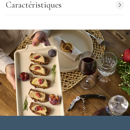
technique, mais aussi la fabrication. Depuis leur terre franc-
Caractéristiques
comtoise, les moulins Peugeot sont exportés à travers le monde
vers plus de 80 pays !
Caractéristiques Moulin à Sel
:
Moulin à Sel vendu à l'unité
Hauteur :
8 cm
Associé au
Moulin à Poivre Baya 8 cm Chocolat Peugeot
Gamme : Baya
Spécificité : mécanisme Zirlion pour sel glace
Fonctionnement : Manuel
Matériel : Bois de Hêtre
Couleur : Bois Naturel
Marque : Peugeot
Fabriqué en France
* Sel gemme : le sel gemme provient des mines et non de la mer
il s'agit d'un sel de roche