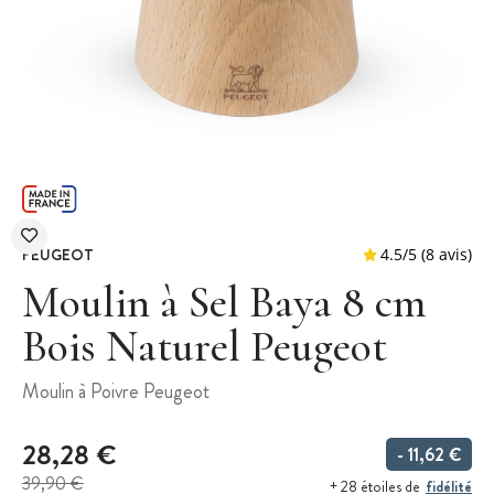
PEUGEOT
Moulin à Sel Baya 8 cm
Bois Naturel Peugeot
4.5
/
5
Moulin à Poivre Peugeot
28,28 €
- 11,62 €
39,90 €
fidélité
+ 28 étoiles de