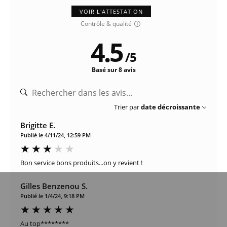
VOIR L'ATTESTATION
Contrôle & qualité
4.5
/
5
Basé sur 8 avis
Trier par
date décroissante
Brigitte E.
Publié le 4/11/24, 12:59 PM
Bon service bons produits...on y revient !
Gilles Benzenou S.
Publié le 1/4/24, 9:18 PM
Au top********