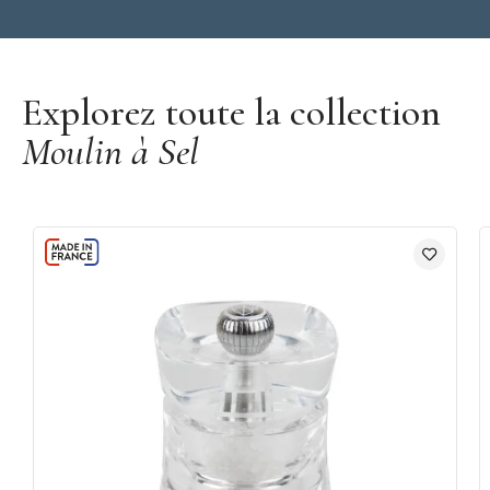
Découvrir la marque Peugeot
Explorez toute la collection
Moulin à Sel