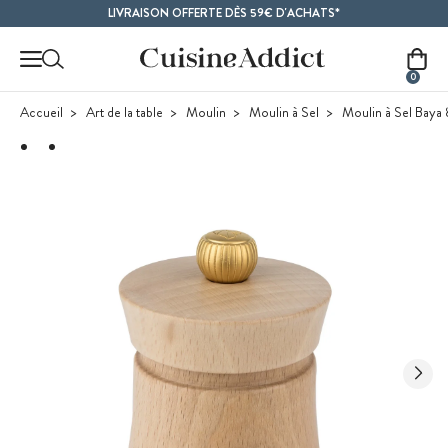
Contenu principal
LIVRAISON OFFERTE DÈS 59€ D'ACHATS*
0
Accueil
Art de la table
Moulin
Moulin à Sel
Moulin à Sel Baya 