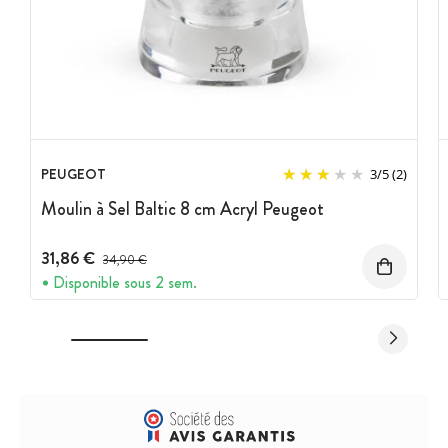
PEUGEOT
3
/
5
(2)
Moulin à Sel Baltic 8 cm Acryl Peugeot
31,86 €
Prix avant réduction :
34,90 €
Disponible sous 2 sem.