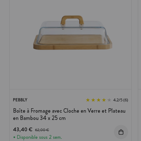
PEBBLY
4.2
/
5
(6)
Boîte à Fromage avec Cloche en Verre et Plateau
en Bambou 34 x 25 cm
43,40 €
Prix avant réduction :
62,00 €
Disponible sous 2 sem.