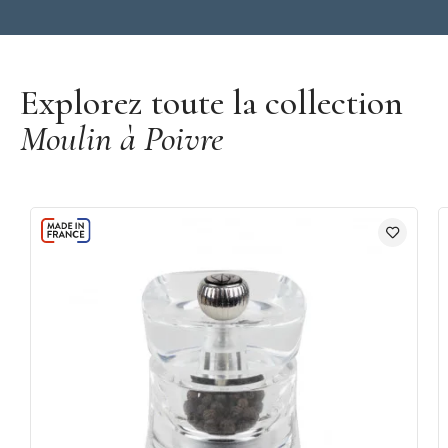
Découvrir la marque Peugeot
Explorez toute la collection
Moulin à Poivre