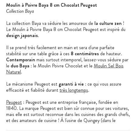
Moulin à Poivre Baya 8 cm Chocolat Peugeot
Collection Baya
La collection Baya va séduire les amoureux de
la culture zen
!
Le Moulin à Poivre Baya 8 cm Chocolat Peugeot est inspiré du
design japonais
.
Il se prend très facilement en main et sera d'une parfaite
stabilité sur une table grâce à ces
8 centimètres
de hauteur.
Contemporain
mais surtout intemporel, laissez-vous séduire par
le
duo Baya
: le Moulin Poivre Chocolat et le
Moulin Sel Bois
Naturel
.
Le mécanisme Peugeot est
garanti à vie
: ce qui vous assure
efficacité et fiabilité durant
très longtemps
.
Peugeot
: Peugeot est une entreprise française, fondée en
1840. La marque Peugeot est bien sûr connue pour ses voitures,
mais elle est surtout reconnue dans les cuisines des grands chefs,
et des amateurs de cuisine ! À l'usine de Quingey (dans le
Doubs), tout est réalisé sur place : le design, le développement
technique, mais aussi la fabrication. Depuis leur terre franc-