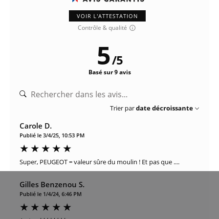
VOIR L'ATTESTATION
Contrôle & qualité
5
/
5
Basé sur 9 avis
Trier par
date décroissante
Carole D.
Publié le 3/4/25, 10:53 PM
Super, PEUGEOT = valeur sûre du moulin ! Et pas que ....
Gilles Benzenou S.
Publié le 1/4/24, 6:46 PM