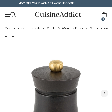
Contenu principal
MELON26
-10% DÈS 79€ D'ACHATS AVEC LE CODE
0
Accueil
Art de la table
Moulin
Moulin à Poivre
Moulin à Poivre