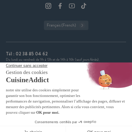
Français (French)
Tél :
02 38 85 04 62
Du lundi au vendredi de 9h à 13h et de 14h à 16h (sauf jours fériés).
CuisineAddict affiche une note de 4,7 sur 5 grâce à plus
4.7
de 3 700 avis authentiques. Merci pour votre fidélité.
VOIR TOUS LES AVIS
© 2026 Cuisine Addict · Tous droits réservés ·
Protection des données