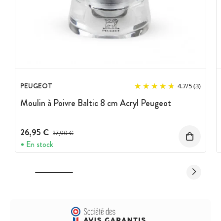
PEUGEOT
4.7
/
5
(3)
Moulin à Poivre Baltic 8 cm Acryl Peugeot
26,95 €
Prix avant réduction :
37,90 €
En stock