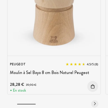
PEUGEOT
4.5
/
5
(8)
Moulin à Sel Baya 8 cm Bois Naturel Peugeot
28,28 €
Prix avant réduction :
39,90 €
En stock