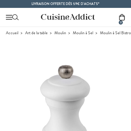
Contenu principal
LIVRAISON OFFERTE DÈS 59€ D'ACHATS*
0
Accueil
Art de la table
Moulin
Moulin à Sel
Moulin à Sel Bistr