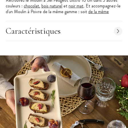
Retrouvez le Moulin à Sel Peugeot Bistro 10 cm dans 3 autres
couleurs :
chocolat
,
bois naturel
et
noir mat
. Et accompagnez-le
d'un Moulin à Poivre de la même gamme : soit
de la même
couleur
, ou dans les 3 autres finitions possibles (
chocolat
,
bois
naturel
et
noir mat
).
Caractéristiques
Vous trouverez également la Salière Bistro Peugeot (couleur
chocolat
ou
bois naturel
).
Peugeot
: Peugeot est une entreprise française, fondée en
1840. La marque Peugeot est bien sûr connue pour ses voitures,
mais elle est surtout reconnue dans les cuisines des grands chefs,
et des amateurs de cuisine ! À l'usine de Quingey (dans le
Doubs), tout est réalisé sur place : le design, le développement
technique, mais aussi la fabrication. Depuis leur terre franc-
comtoise, les moulins Peugeot sont exportés à travers le monde
vers plus de 80 pays !
Caractéristiques Moulin à Sel Bistro
:
Moulin à Sel vendu à l'unité
Hauteur :
10 cm