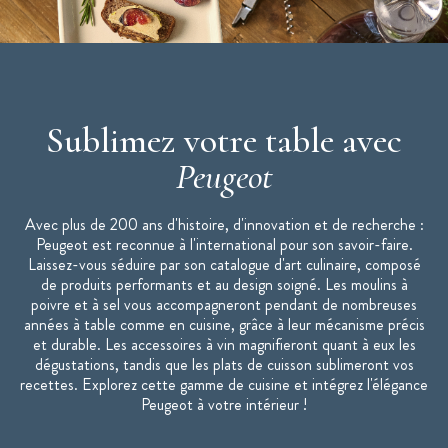
Associé au
Moulin à Poivre Bistro 10 cm Blanc Mat Peugeot
Gamme : Bistro
Mécanisme : Zirlion pour sel glace
Fonctionnement : Manuel
Matériel : Bois de Hêtre
Sublimez votre table avec
Couleur : Blanc Mat
Peugeot
Marque : Peugeot
Fabriqué en France
Avec plus de 200 ans d'histoire, d'innovation et de recherche :
3 autres finitions possibles, en 10 cm :
Chocolat
,
Bois
Peugeot est reconnue à l'international pour son savoir-faire.
Naturel
et
Noir Mat
Laissez-vous séduire par son catalogue d'art culinaire, composé
Existe en coffret : Duo Moulin à Poivre et à Sel Bistro 10 cm
de produits performants et au design soigné. Les moulins à
Peugeot -
Chocolat et Naturel
ou No
ir et Blanc
poivre et à sel vous accompagneront pendant de nombreuses
années à table comme en cuisine, grâce à leur mécanisme précis
"Moulins Peugeot : la référence de la cuisine."
et durable. Les accessoires à vin magnifieront quant à eux les
dégustations, tandis que les plats de cuisson sublimeront vos
recettes. Explorez cette gamme de cuisine et intégrez l'élégance
Peugeot à votre intérieur !