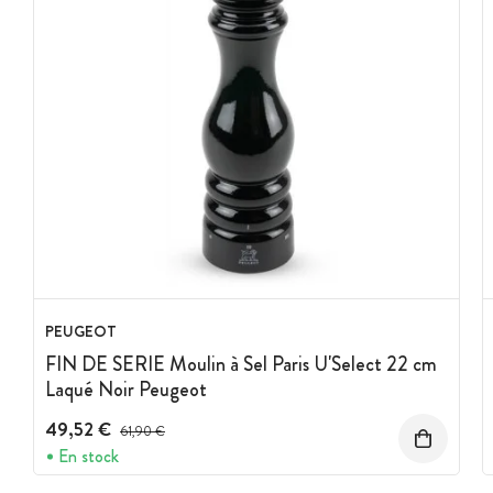
PEUGEOT
FIN DE SERIE Moulin à Sel Paris U'Select 22 cm
Laqué Noir Peugeot
49,52 €
Prix avant réduction :
61,90 €
En stock