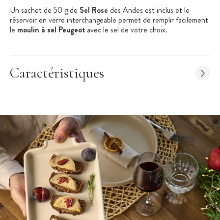
Un sachet de 50 g de
Sel Rose
des Andes est inclus et le
réservoir en verre interchangeable permet de remplir facilement
le
moulin à sel Peugeot
avec le sel de votre choix.
Avec une dimension de 11 cm, ce
moulin manuel
de la
collection
Maestro
de
Peugeot
, allie performance et élégance.
Caractéristiques
Caractéristiques du moulin Peugeot :
Moulin à sel
Fonctionnement : manuel
Dimension : 11 cm
Poids : 380 g
Couleur : graphite clair (gris)
Matière : bois PEFC issu de forêts Françaises
Mécanisme Zirlion en zircone
Mouture réglable
Niveaux de mouture : 6
Réservoir en verre