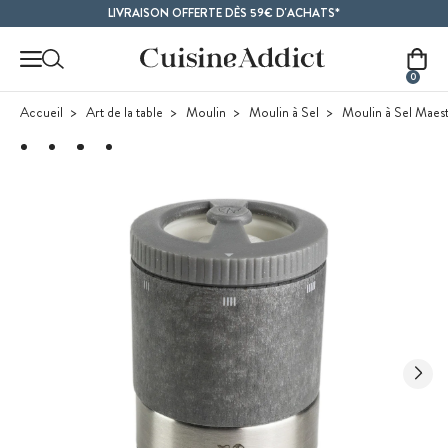
Contenu principal
LIVRAISON OFFERTE DÈS 59€ D'ACHATS*
0
Accueil
Art de la table
Moulin
Moulin à Sel
Moulin à Sel Maest