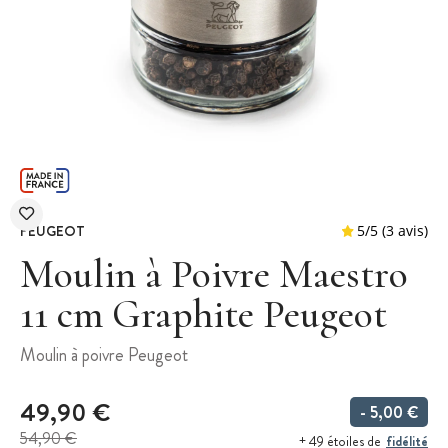
PEUGEOT
Moulin à Poivre Maestro
11 cm Graphite Peugeot
5
/
5
Moulin à poivre Peugeot
49,90 €
- 5,00 €
54,90 €
fidélité
+ 49 étoiles de