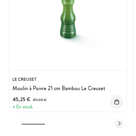
LE CREUSET
Moulin à Poivre 21 cm Bambou Le Creuset
45,25 €
Prix avant réduction :
49,00 €
En stock