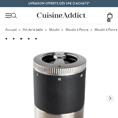
Contenu principal
LIVRAISON OFFERTE DÈS 59€ D'ACHATS*
0
Accueil
Art de la table
Moulin
Moulin à Poivre
Moulin à Poivre