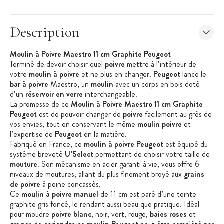
Description
Moulin à Poivre Maestro 11 cm Graphite Peugeot
Terminé de devoir choisir quel
poivre
mettre à l’intérieur de
votre
moulin à poivre
et ne plus en changer.
Peugeot
lance le
bar à poivre
Maestro
, un
moulin
avec un corps en bois doté
d’un
réservoir en verre
interchangeable.
La promesse de ce
Moulin à Poivre Maestro 11 cm Graphite
Peugeot
est de pouvoir changer de
poivre
facilement au grès de
vos envies, tout en conservant le même
moulin poivre
et
l’expertise de
Peugeot
en la matière.
Fabriqué en France, ce
moulin
à poivre
Peugeot
est équipé du
système breveté
U’Select
permettant de choisir votre taille de
mouture
.
Son mécanisme en acier garanti à vie, vous offre 6
niveaux de moutures, allant du plus fin
ement broyé
aux
grains
de poivre
à peine concassés.
Ce
moulin
à poivre
manuel
de 11 cm est paré d’une teinte
graphite gris foncé, le rendant aussi beau que pratique.
Idéal
p
our moudre
poivre blanc
, noir, vert, rouge,
baies roses
et