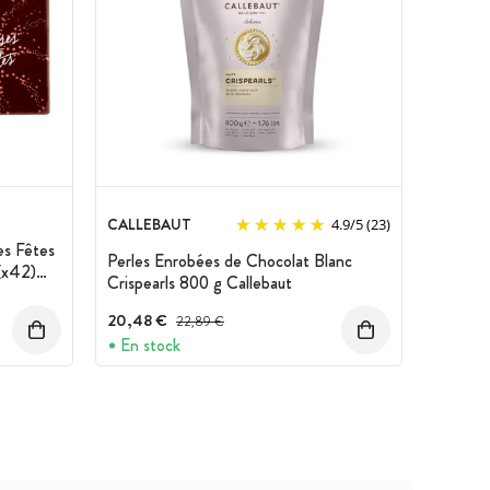
CALLEBAUT
4.9
/
5
(23)
es Fêtes
Perles Enrobées de Chocolat Blanc
(x42)
Crispearls 800 g Callebaut
20,48 €
Prix avant réduction :
22,89 €
En stock