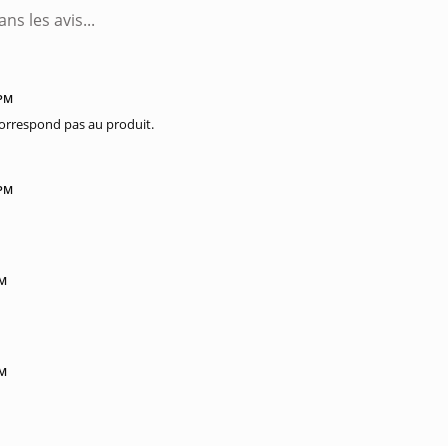
 PM
correspond pas au produit.
 PM
PM
PM