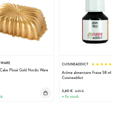
 WARE
CUISINEADDICT
Cake Plissé Gold Nordic Ware
Arôme alimentaire Fraise 58 ml
Cuisineaddict
3,60 €
Prix avant réduction :
4,39 €
ck
En stock