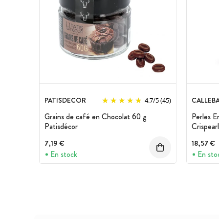
PATISDECOR
CALLEB
4.7
/
5
(45)
Grains de café en Chocolat 60 g
Perles E
Patisdécor
Crispear
7,19 €
18,57 €
En stock
En sto