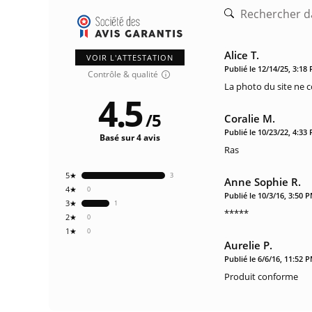
Alice T.
VOIR L'ATTESTATION
Publié le 12/14/25, 3:18
Contrôle & qualité
La photo du site ne 
4.5
/
5
Coralie M.
Publié le 10/23/22, 4:33
Basé sur 4 avis
Ras
5★
3
Anne Sophie R.
4★
0
Publié le 10/3/16, 3:50 
3★
1
*****
2★
0
1★
0
Aurelie P.
Publié le 6/6/16, 11:52 
Produit conforme