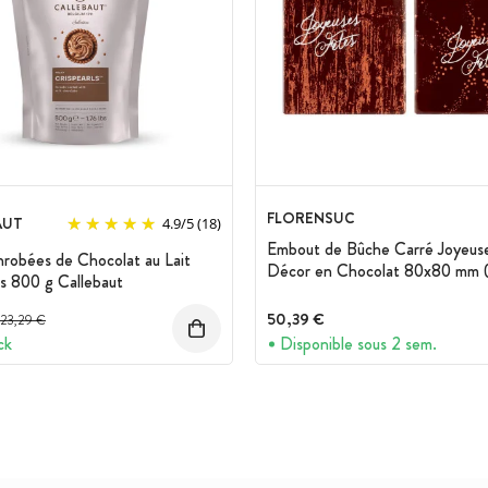
FLORENSUC
AUT
4.9
/
5
(18)
Embout de Bûche Carré Joyeus
nrobées de Chocolat au Lait
Décor en Chocolat 80x80 mm 
ls 800 g Callebaut
Florensuc
Prix avant réduction :
50,39 €
23,29 €
ck
Disponible sous 2 sem.