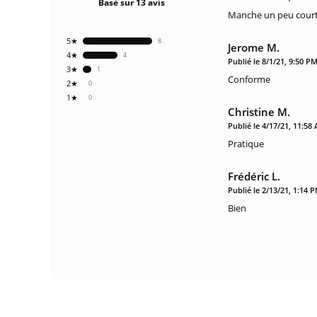
Basé sur 13 avis
Manche un peu cour
5★
8
Jerome M.
4★
4
Publié le 8/1/21, 9:50 P
3★
1
Conforme
2★
0
1★
0
Christine M.
Publié le 4/17/21, 11:58
Pratique
Frédéric L.
Publié le 2/13/21, 1:14 
Bien