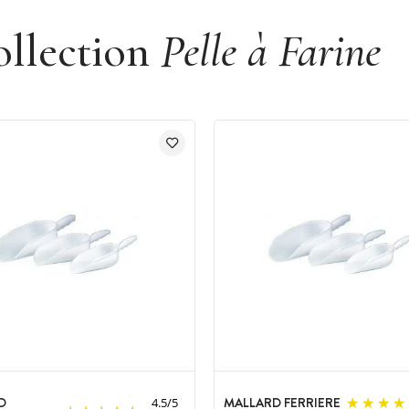
ollection
Pelle à Farine
D
MALLARD FERRIERE
4.5
/
5