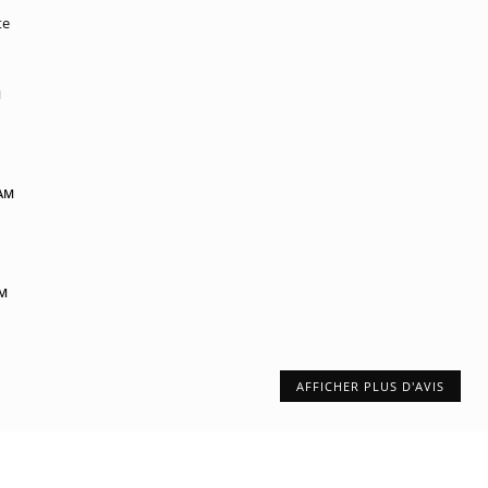
te
M
 AM
PM
AFFICHER PLUS D'AVIS