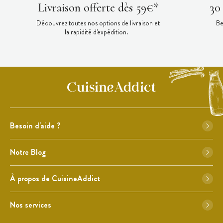
Livraison offerte dès 59€*
30
Découvrez toutes nos options de livraison et
Be
la rapidité d'expédition.
Besoin d'aide ?
Notre Blog
À propos de CuisineAddict
Nos services