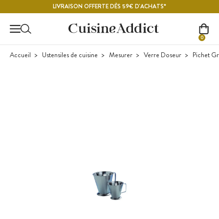
Contenu principal
LIVRAISON OFFERTE DÈS 59€ D'ACHATS*
0
Accueil
Ustensiles de cuisine
Mesurer
Verre Doseur
Pichet Gr