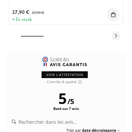
27,90 €
Prix avant réduction :
27,99 €
En stock
VOIR L'ATTESTATION
Contrôle & qualité
5
/
5
Basé sur 7 avis
Trier par
date décroissante