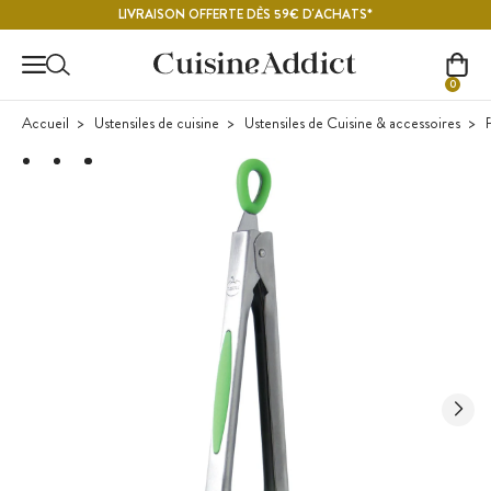
Contenu principal
LIVRAISON OFFERTE DÈS 59€ D'ACHATS*
0
Accueil
Ustensiles de cuisine
Ustensiles de Cuisine & accessoires