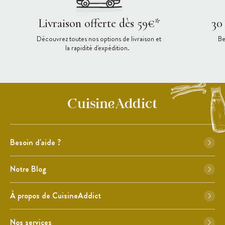
Livraison offerte dès 59€*
30
Découvrez toutes nos options de livraison et
Be
la rapidité d'expédition.
Besoin d'aide ?
Notre Blog
À propos de CuisineAddict
Nos services