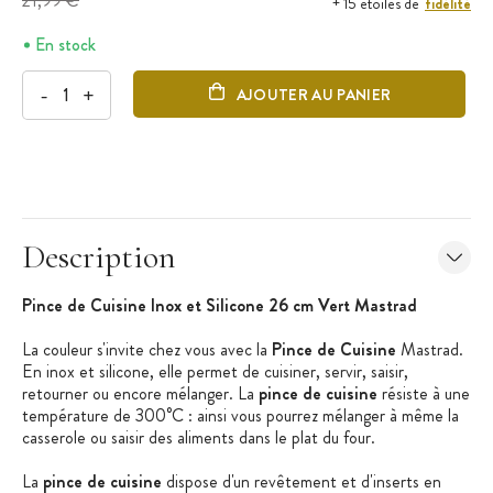
21,99 €
fidélité
+ 15 étoiles de
En stock
-
+
AJOUTER AU PANIER
Description
Pince de Cuisine Inox et Silicone 26 cm Vert Mastrad
La couleur s'invite chez vous avec la
Pince de Cuisine
Mastrad.
En inox et silicone, elle permet de cuisiner, servir, saisir,
retourner ou encore mélanger. La
pince de cuisine
résiste à une
température de 300°C : ainsi vous pourrez mélanger à même la
casserole ou saisir des aliments dans le plat du four.
La
pince de cuisine
dispose d'un revêtement et d'inserts en