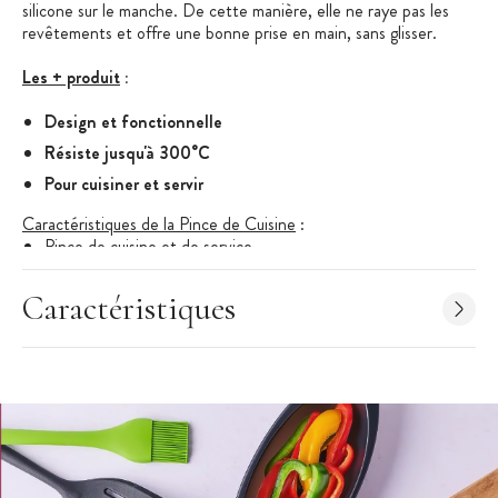
silicone sur le manche. De cette manière, elle ne raye pas les
revêtements et offre une bonne prise en main, sans glisser.
Les + produit
:
Design et fonctionnelle
Résiste jusqu'à 300°C
Pour cuisiner et servir
Caractéristiques de la Pince de Cuisine
:
Pince de cuisine et de service
Dimensions : 26 cm de long
Caractéristiques
Matériaux : inox et silicone
Anti-adhésif et anti-rayures
Résiste jusqu'à 300°C
Inserts en silicone sur le manche : prise en main agréable sans
glisser
Crochet de suspension : rangement optimisé, garde la pince
fermée