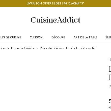
LIVRAISON OFFERTE DÈS 59€ D'ACHATS*
LES DE CUISINE
CUISSON
DÉCOUPE
ART DE LA TABLE
ÉL
ires
Pince de Cuisine
Pince de Précision Droite Inox 21 cm Ibili
I
P
8