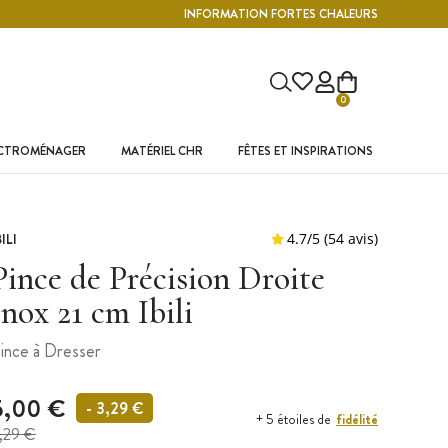
INFORMATION FORTES CHALEURS
0
ECTROMÉNAGER
MATÉRIEL CHR
FÊTES ET INSPIRATIONS
BILI
Pince de Précision Droite
Inox 21 cm Ibili
ince à Dresser
5,00 €
- 3,29 €
fidélité
+ 5 étoiles de
,29 €