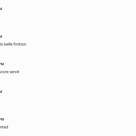
PM
.
PM
s belle finition
 PM
ncore servit
PM
 PM
ented