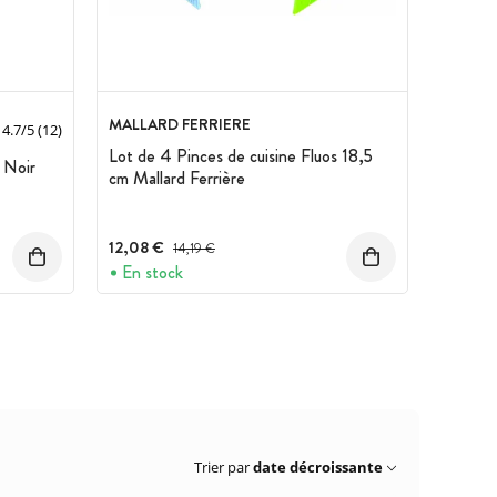
MALLARD FERRIERE
4.7
/
5
(12)
Lot de 4 Pinces de cuisine Fluos 18,5
 Noir
cm Mallard Ferrière
12,08 €
Prix avant réduction :
14,19 €
En stock
Trier par
date décroissante