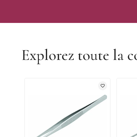
Découvrir la marque Ibili
Explorez toute la c