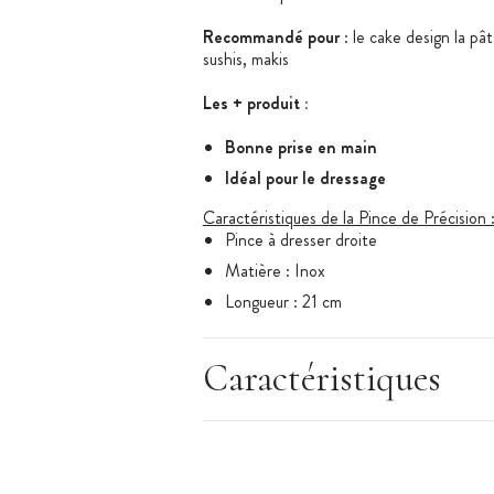
Recommandé pour
: le cake design la pât
sushis, makis
Les + produit :
Bonne prise en main
Idéal pour le dressage
Caractéristiques de la Pince de Précision 
Pince à dresser droite
Matière : Inox
Longueur : 21 cm
Forme : Droite
Grippe strié à l'extérieur pour une meil
Caractéristiques
Grippe strié sur l'embout pour agripper
Marque : Ibili