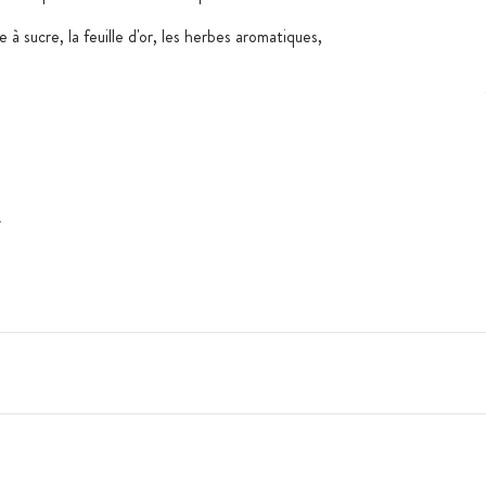
e à sucre, la feuille d'or, les herbes aromatiques,
:
leure prise en main
 les éléments