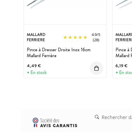
MALLARD
MALLAR
4.9
/
5
FERRIERE
FERRIER
(28)
Pince à Dresser Droite Inox 16cm
Pince à 
Mallard Ferrière
Mallard 
4,49 €
6,19 €
En stock
En sto