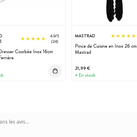
D
MASTRAD
4.9
/
5
E
(24)
Pince de Cuisine en Inox 26 cm
Dresser Courbée Inox 16cm
Mastrad
Ferrière
21,99 €
ck
En stock