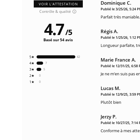
Dominique C.
VOIR L'ATTESTATION
Publié le 3/25/26, 5:24 
Contrôle & qualité
Parfait très maniable
4.7
/
5
Régis A.
Publié le 1/25/26, 1:12 
Basé sur 54 avis
Longueur parfaite, trè
5★
42
Marie France A.
4★
7
Publié le 12/31/25, 6:58
3★
5
Je ne m’en suis pas e
2★
0
1★
0
Lucas M.
Publié le 12/9/25, 3:59 
Plutôt bien
Jerzy P.
Publié le 10/27/25, 7:14
Conforme à mes att