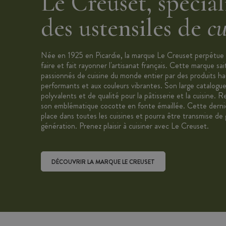
Le Creuset, spécial
des ustensiles de
cu
Née en 1925 en Picardie, la marque Le Creuset perpétue u
faire et fait rayonner l'artisanat français. Cette marque sai
passionnés de cuisine du monde entier par des produits h
performants et aux couleurs vibrantes. Son large catalogue
polyvalents et de qualité pour la pâtisserie et la cuisine
son emblématique cocotte en fonte émaillée. Cette derniè
place dans toutes les cuisines et pourra être transmise de
génération. Prenez plaisir à cuisiner avec Le Creuset.
DÉCOUVRIR LA MARQUE LE CREUSET
Découvrir la marque Le Creuset