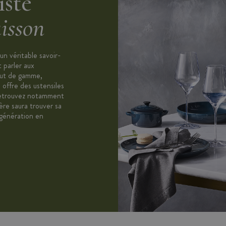
iste
isson
n véritable savoir-
t parler aux
aut de gamme,
 offre des ustensiles
. Retrouvez notamment
re saura trouver sa
 génération en