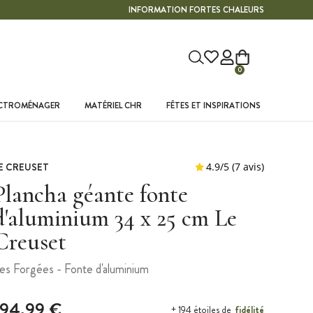
INFORMATION FORTES CHALEURS
0
ECTROMÉNAGER
MATÉRIEL CHR
FÊTES ET INSPIRATIONS
E CREUSET
Plancha géante fonte
d'aluminium 34 x 25 cm Le
Creuset
es Forgées - Fonte d'aluminium
194,99 €
fidélité
+ 194 étoiles de