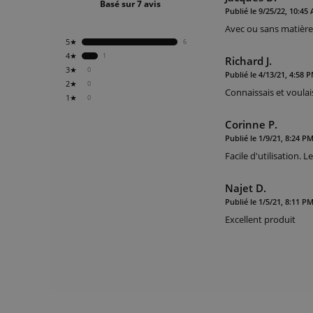
Basé sur 7 avis
Publié le 9/25/22, 10:45
Avec ou sans matière
5★
6
4★
1
Richard J.
3★
0
Publié le 4/13/21, 4:58 
2★
0
Connaissais et voula
1★
0
Corinne P.
Publié le 1/9/21, 8:24 P
Facile d'utilisation. 
Najet D.
Publié le 1/5/21, 8:11 P
Excellent produit