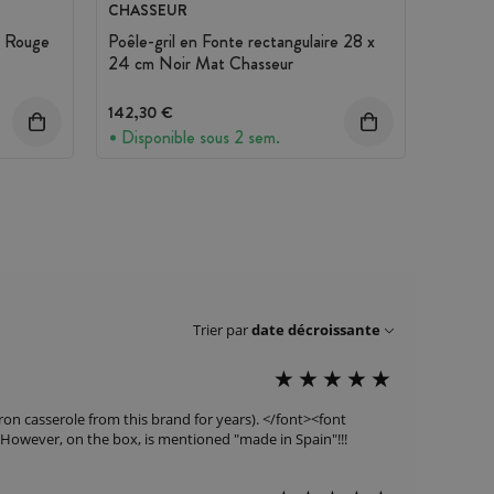
CHASSEUR
m Rouge
Poêle-gril en Fonte rectangulaire 28 x
24 cm Noir Mat Chasseur
142,30 €
Disponible sous 2 sem.
Trier par
date décroissante
iron casserole from this brand for years). </font><font
ce. However, on the box, is mentioned "made in Spain"!!!