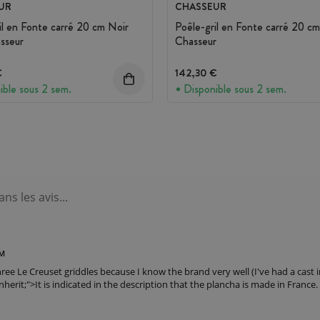
UR
CHASSEUR
il en Fonte carré 20 cm Noir
Poêle-gril en Fonte carré 20 c
sseur
Chasseur
€
142,30 €
ible sous 2 sem.
Disponible sous 2 sem.
PM
hree Le Creuset griddles because I know the brand very well (I've had a cast 
 inherit;">It is indicated in the description that the plancha is made in Fran