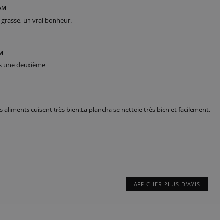
 AM
 grasse, un vrai bonheur.
PM
is une deuxième
M
Les aliments cuisent très bien.La plancha se nettoie très bien et facilement.
M
AFFICHER PLUS D'AVIS