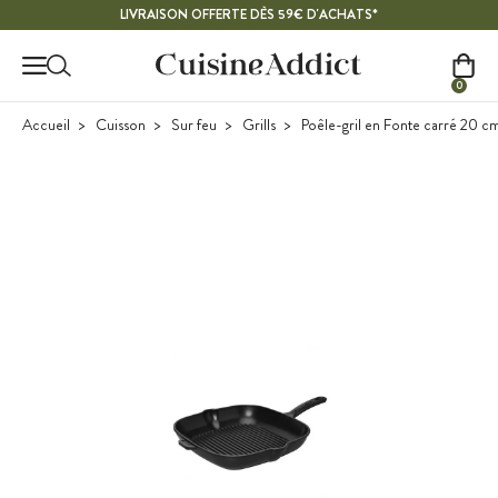
Contenu principal
LIVRAISON OFFERTE DÈS 59€ D'ACHATS*
0
Accueil
Cuisson
Sur feu
Grills
Poêle-gril en Fonte carré 20 c