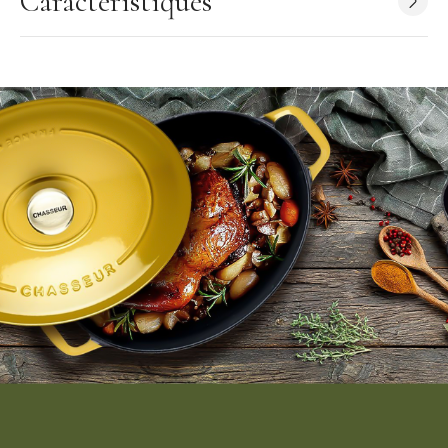
Caractéristiques
Largeur : 20 cm
Longueur : 41 cm
Hauteur : 7 cm
Capacité : 1,5 L
Poids : 2,8 kg
Équivalence : 1 personne
Forme Poêle-gril : Carrée
Poêle-gril en fonte émaillée
Emaillage fait main
Manche en fonte avec crochet de suspension
Poignée d'assistance
Becs verseurs et bord incurvé
Entretien : ne pas utiliser d'éponge ou de produits abrasifs
Compatible avec tous types de feux
Garantie à vie
Origine France Garantie