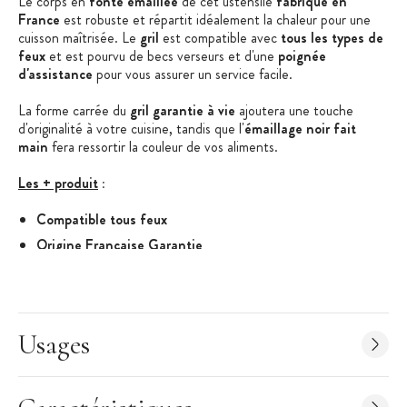
Le corps en
fonte émaillée
de cet ustensile
fabriqué en
France
est robuste et répartit idéalement la chaleur pour une
cuisson maîtrisée. Le
gril
est compatible avec
tous les types de
feux
et est pourvu de becs verseurs et d'une
poignée
d'assistance
pour vous assurer un service facile.
La forme carrée du
gril garantie à vie
ajoutera une touche
d'originalité à votre cuisine, tandis que l'
émaillage noir fait
main
fera ressortir la couleur de vos aliments.
Les + produit
:
Compatible tous feux
Origine Française Garantie
Fabrication artisanale
Garantie à vie
Caractéristiques de la Poêle-gril
:
Usages
Poêle-gril en fonte carré
Couleur : Noir Mat
Couleur intérieure : noir