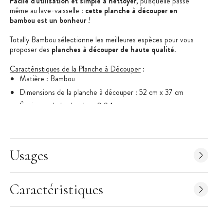
Facile d'utilisation et simple à nettoyer
, puisqu'elle passe
même au lave-vaisselle :
cette planche à découper en
bambou est un bonheur
!
Totally Bambou sélectionne les meilleures espèces pour vous
proposer des
planches à découper de haute qualité
.
Caractéristiques de la Planche à Découper
:
Matière : Bambou
Dimensions de la planche à découper : 52 cm x 37 cm
Épaisseur de la planche : 0,94 cm
Poids : 1260 grammes
Collection : Greenlite
Marque : Totally Bamboo
Usages
Garantie 5 ans
Passe au lave-vaisselle
Caractéristiques