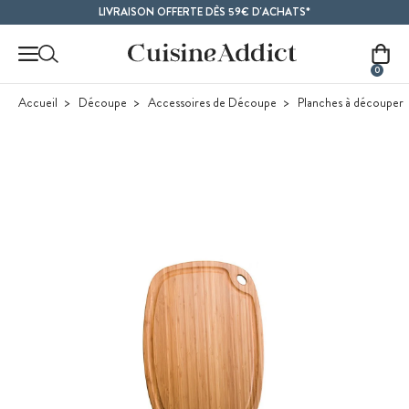
Contenu principal
LIVRAISON OFFERTE DÈS 59€ D'ACHATS*
0
Accueil
Découpe
Accessoires de Découpe
Planches à découper