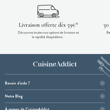
Livraison offerte dès 59€*
30
Découvrez toutes nos options de livraison et
Be
la rapidité d'expédition.
Besoin d'aide ?
Notre Blog
À propos de CuisineAddict