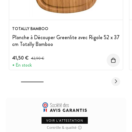
TOTALLY BAMBOO
Planche à Découper Greenlite avec Rigole 52 x 37
cm Totally Bamboo
41,50 €
Prix avant réduction :
42,90 €
En stock
VOIR L'ATTESTATION
Contrôle & qualité