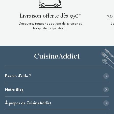
Livraison offerte dès 59€*
30
Découvrez toutes nos options de livraison et
Be
la rapidité d'expédition.
Besoin d'aide ?
Notre Blog
À propos de CuisineAddict