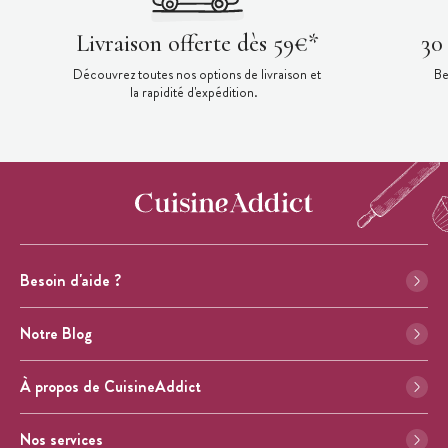
Livraison offerte dès 59€*
30
Découvrez toutes nos options de livraison et
Be
la rapidité d'expédition.
Besoin d'aide ?
Notre Blog
À propos de CuisineAddict
Nos services