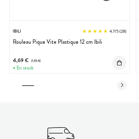
IBILI
4.7
/
5
(28)
Rouleau Pique Vite Plastique 12 cm Ibili
4,69 €
Prix avant réduction :
7,19 €
En stock