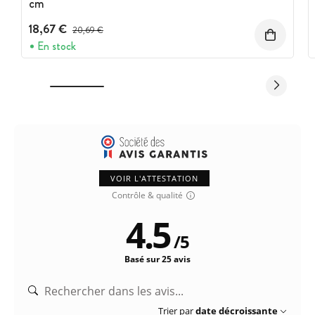
cm
18,67 €
Prix avant réduction :
20,69 €
En stock
VOIR L'ATTESTATION
Contrôle & qualité
4.5
/
5
Basé sur 25 avis
Trier par
date décroissante