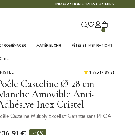
INFORMATION FORTES CHALEURS
0
ECTROMÉNAGER
MATÉRIEL CHR
FÊTES ET INSPIRATIONS
ristel
RISTEL
Poêle Casteline Ø 28 cm
Manche Amovible Anti-
Adhésive Inox Cristel
oêle Casteline Multiply Excellis+ Garantie sans PFOA
206,91 €
- 10%