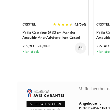
CRISTEL
CRISTEL
4.3
/
5
(6)
Poêle Casteline Ø 30 cm Manche
Poêle C
Amovible Anti-Adhésive Inox Cristel
Amovible
215,91 €
Prix avant réduction :
229,41 
239,90 €
En stock
En sto
Angelique T.
VOIR L'ATTESTATION
Publié le 2/8/26, 11:23 
Contrôle & qualité