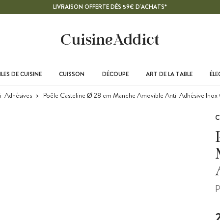
LIVRAISON OFFERTE DÈS 59€ D'ACHATS*
LES DE CUISINE
CUISSON
DÉCOUPE
ART DE LA TABLE
ÉL
ti-Adhésives
Poêle Casteline Ø 28 cm Manche Amovible Anti-Adhésive Inox C
C
P