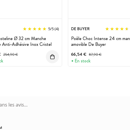
DE BUYER
5
/
5
(4)
asteline Ø 32 cm Manche
Poêle Choc Intense 24 cm ma
 Anti-Adhésive Inox Cristel
amovible De Buyer
€
Prix avant réduction :
66,54 €
Prix avant réduction :
254,90 €
87,90 €
ck
En stock
PM