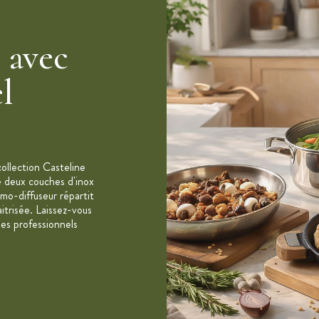
e avec
nti-adhérent Exceliss sans PFOA
el
on et four
collection Casteline
e deux couches d'inox
rmo-diffuseur répartit
le
itrisée. Laissez-vous
es professionnels