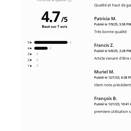
Qualité et haut de 
4.7
/
5
Patricia M.
Publié le 7/9/25, 5:58 P
Basé sur 7 avis
Très bonne qualité
5★
5
Francis Z.
4★
2
Publié le 5/8/25, 2:28 P
3★
0
Article venant d'êtr
2★
0
1★
0
Muriel M.
Publié le 12/1/23, 6:38 
Idem note précéden
François B.
Publié le 12/1/23, 10:41
premiere utilisation 