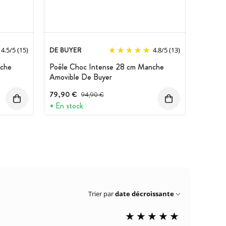
DE BUYER
4.5
/
5
(15)
4.8
/
5
(13)
nche
Poêle Choc Intense 28 cm Manche
Amovible De Buyer
79,90 €
Prix avant réduction :
94,90 €
En stock
Trier par
date décroissante