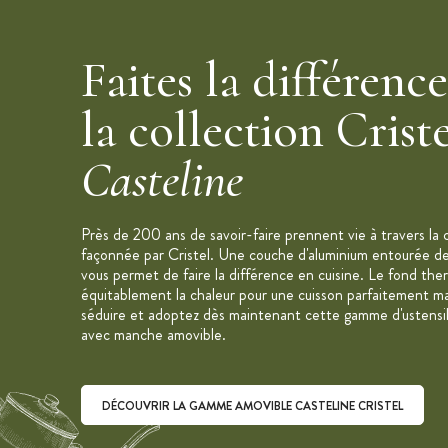
Diamètre: 28 cm
Hauteur: 4,5 cm
Contenance: 2,1 L
Faites la différenc
Matériaux: Acier Inoxydable 18/10, A
la collection Crist
Finitions: Inox brillant
Fabriqué en France
Casteline
Label "Origine France Garantie"
Entretien: Passe au lave-vaisselle
Compatible tous feux y compris inducti
Près de 200 ans de savoir-faire prennent vie à travers la 
façonnée par Cristel. Une couche d'aluminium entourée d
Marque: Cristel
vous permet de faire la différence en cuisine. Le fond the
Collection : Casteline Manche Amovib
équitablement la chaleur pour une cuisson parfaitement ma
Poignée et anses vendues séparément
séduire et adoptez dès maintenant cette gamme d'ustensil
avec manche amovible.
DÉCOUVRIR LA GAMME AMOVIBLE CASTELINE CRISTEL