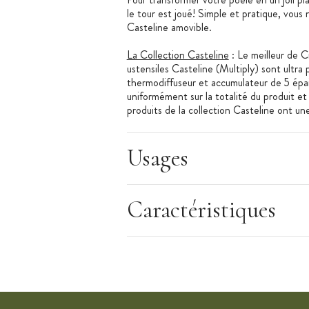
le tour est joué! Simple et pratique, vous
Casteline amovible.
La Collection Casteline
: Le meilleur de C
ustensiles Casteline (Multiply) sont ultra
thermodiffuseur et accumulateur de 5 épaiss
uniformément sur la totalité du produit et
produits de la collection Casteline ont une
France.
La collection Casteline se met en scène !
Usages
courte vidéo :
https://youtu.be/LFA5g1bs
Cristel est une entreprise française fabric
Caractéristiques
leader de la poignée amovible, Cristel ne
facile et agréable.
Cristel tend ses produits vers l'excellen
utilisés par les plus grands chefs du mond
Caractéristiques Poêle Casteline Cristel
: