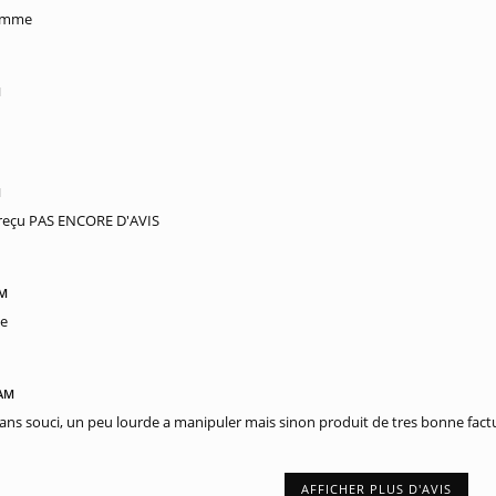
gamme
M
M
e reçu PAS ENCORE D'AVIS
PM
te
 AM
sans souci, un peu lourde a manipuler mais sinon produit de tres bonne fact
AFFICHER PLUS D'AVIS