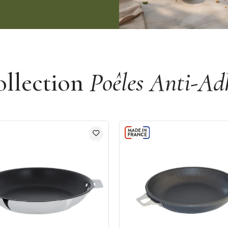
ollection
Poêles Anti-Ad