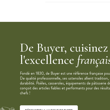
Diamètre extérieur : 24 cm diamètre in
totale : 25.3 cm Longueur totale : 43
Poids : 1.24 kg
Jupe en acier inoxydable AISI 304 : c
Sans angle vif
Fond sandwich épais de 7 mm
Queue incurvée en fonte d'inox riveté
De Buyer, cuisinez
Cambrure à la française : main éloigné
équilibrée
l'excellence
françai
Polissage miroir haut de gamme
Compatible four, vitrocéramique, gaz, é
Fondé en 1830, de Buyer est une référence française pour 
Entretien : polissage extérieur occasio
De qualité professionnelle, ses ustensiles allient tradition,
Lavable au lave-vaisselle
durabilité. Poêles, casseroles, équipements de pâtisserie d
conçoit des articles fiables et performants pour des résult
Collection : Milady
chefs !
Marque : De Buyer