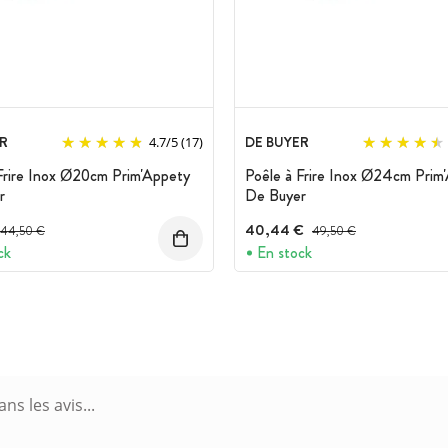
R
DE BUYER
4.7
/
5
(17)
Frire Inox Ø20cm Prim'Appety
Poêle à Frire Inox Ø24cm Prim
r
De Buyer
Prix avant réduction :
40,44 €
Prix avant réduction :
44,50 €
49,50 €
ck
En stock