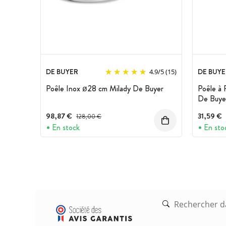
DE BUYER
DE BUYE
4.9
/
5
(15)
Poêle Inox ø28 cm Milady De Buyer
Poêle à 
De Buye
98,87 €
Prix avant réduction :
31,59 €
128,00 €
En stock
En sto