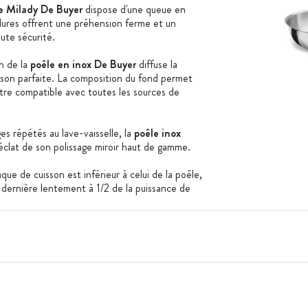
re Milady De Buyer
dispose d'une queue en
nelures offrent une préhension ferme et un
oute sécurité.
h de la
poêle en inox De Buyer
diffuse la
son parfaite. La composition du fond permet
tre compatible avec toutes les sources de
es répétés au lave-vaisselle, la
poêle inox
éclat de son polissage miroir haut de gamme.
que de cuisson est inférieur à celui de la poêle,
 dernière lentement à 1/2 de la puissance de
formément votre poêle et la préserverez de
vercle autre que celui appartenant à sa propre