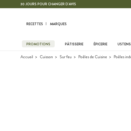
Contenu principal
30 JOURS POUR CHANGER D'AVIS
RECETTES
MARQUES
PROMOTIONS
PÂTISSERIE
ÉPICERIE
USTENSI
Accueil
Cuisson
Sur feu
Poêles de Cuisine
Poêles ind