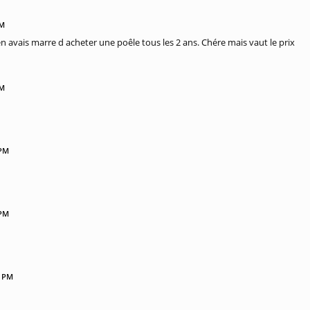
PM
en avais marre d acheter une poêle tous les 2 ans. Chére mais vaut le prix
PM
 PM
 PM
2 PM