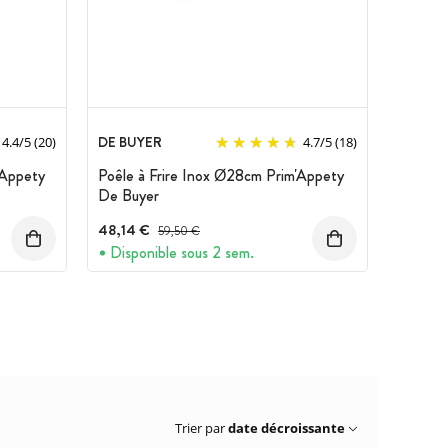
DE BUYER
4.4
/
5
(20)
4.7
/
5
(18)
'Appety
Poêle à Frire Inox Ø28cm Prim'Appety
De Buyer
48,14 €
Prix avant réduction :
59,50 €
Disponible sous 2 sem.
Trier par
date décroissante