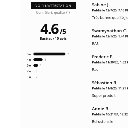
Sabine J.
VOIR L'ATTESTATION
Publié le 12/7/25, 7:16 
Contrôle & qualité
Très bonne qualité j 
4.6
/
5
Swamynathan C.
Publié le 12/1/25, 1:44 
Basé sur 10 avis
RAS
5★
7
Frederic F.
4★
2
Publié le 11/30/25, 1:52
3★
1
Ras
2★
0
1★
0
Sébastien R.
Publié le 11/8/25, 11:21
Super produit
Annie B.
Publié le 10/21/24, 12:3
Bel ustensile