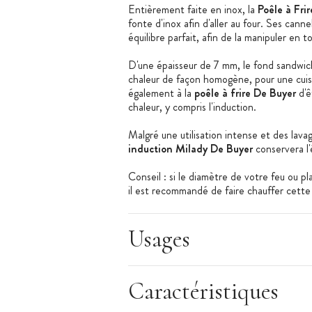
Entièrement faite en inox, la
Poêle à Fri
fonte d'inox afin d'aller au four. Ses can
équilibre parfait, afin de la manipuler en t
D'une épaisseur de 7 mm, le fond sandwic
chaleur de façon homogène, pour une cuis
également à la
poêle à frire De Buyer
d'ê
chaleur, y compris l'induction.
Malgré une utilisation intense et des lavag
induction Milady De Buyer
conservera l'
Conseil : si le diamètre de votre feu ou pla
il est recommandé de faire chauffer cette
feu. De cette façon, vous chaufferez uni
toute déformation.
Usages
À noter : cette poêle ne tolère aucun cou
gamme.
Caractéristiques
Caractéristiques de la Poêle Inox
:
Poêle Inox Compatible Induction