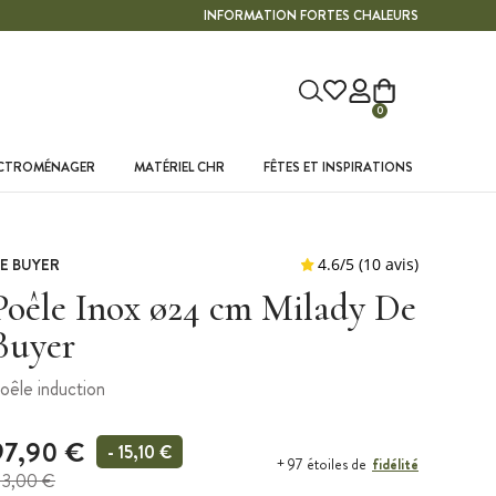
INFORMATION FORTES CHALEURS
0
ECTROMÉNAGER
MATÉRIEL CHR
FÊTES ET INSPIRATIONS
E BUYER
Poêle Inox ø24 cm Milady De
Buyer
oêle induction
97,90 €
- 15,10 €
fidélité
+ 97 étoiles de
13,00 €