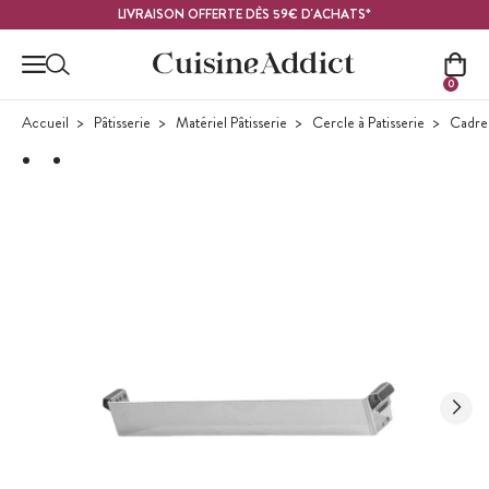
Contenu principal
LIVRAISON OFFERTE DÈS 59€ D'ACHATS*
0
Accueil
Pâtisserie
Matériel Pâtisserie
Cercle à Patisserie
Cadre 