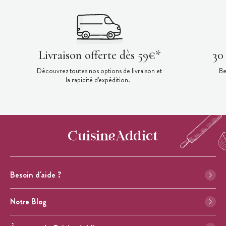
Livraison offerte dès 59€*
30
Découvrez toutes nos options de livraison et
Be
la rapidité d'expédition.
Besoin d'aide ?
Notre Blog