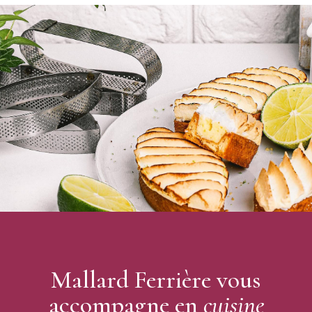
Matière : Inox
Résistant et facile d'entretien
S'adapte uniquement sur le
cadre de format 37 x 27 cm
Réduction vendu seul, sans le cadre à pâtisserie
Fabriqué en France
Marque : Mallard Ferrière
Hauteurs disponibles : 3 cm - 3,5 cm - 4 cm - 4,5 cm
Mallard Ferrière vous
accompagne en
cuisine