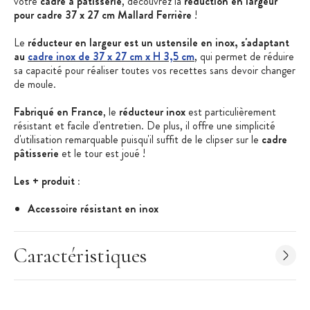
votre
cadre à pâtisserie
, découvrez la
réduction en largeur
pour cadre 37 x 27 cm Mallard Ferrière
!
Le
réducteur en largeur est un ustensile en inox, s'adaptant
au
cadre inox de 37 x 27 cm x H 3,5 cm
, qui permet de réduire
sa capacité pour réaliser toutes vos recettes sans devoir changer
de moule.
Fabriqué en France
, le
réducteur inox
est particulièrement
résistant et facile d'entretien. De plus, il offre une simplicité
d'utilisation remarquable puisqu'il suffit de le clipser sur le
cadre
pâtisserie
et le tour est joué !
Les + produit :
Accessoire résistant en inox
Pratique pour moduler les cadres de 27 cm de largeur
Fabriqué en France
Caractéristiques
Caractéristiques du réducteur cadre pâtisserie
:
Longueur : 27 cm
Hauteur : 3,5 cm