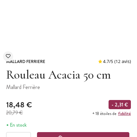
MALLARD FERRIERE
Rouleau Acacia 50 cm
Mallard Ferrière
4.7
/
5
(
18,48 €
- 2,31 €
20,79 €
fidélité
+ 18 étoiles de
En stock