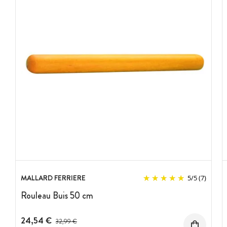
MALLARD FERRIERE
5
/
5
(7)
Rouleau Buis 50 cm
24,54 €
Prix avant réduction :
32,99 €