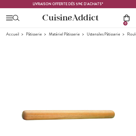
Contenu principal
LIVRAISON OFFERTE DÈS 59€ D'ACHATS*
0
Accueil
Pâtisserie
Matériel Pâtisserie
Ustensiles Pâtisserie
Roule