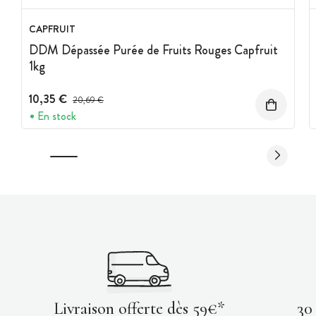
CAPFRUIT
DDM Dépassée Purée de Fruits Rouges Capfruit
1kg
10,35 €
Prix avant réduction :
20,69 €
En stock
Livraison offerte dès 59€*
30