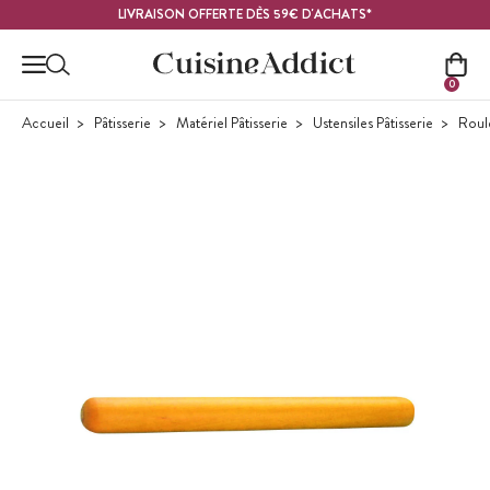
Contenu principal
LIVRAISON OFFERTE DÈS 59€ D'ACHATS*
0
Accueil
Pâtisserie
Matériel Pâtisserie
Ustensiles Pâtisserie
Roule