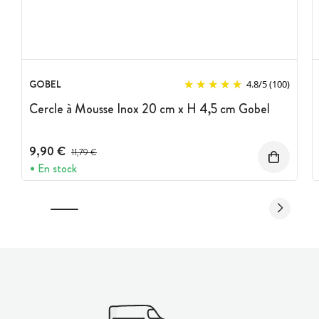
GOBEL
4.8
/
5
(100)
Cercle à Mousse Inox 20 cm x H 4,5 cm Gobel
9,90 €
Prix avant réduction :
11,79 €
En stock