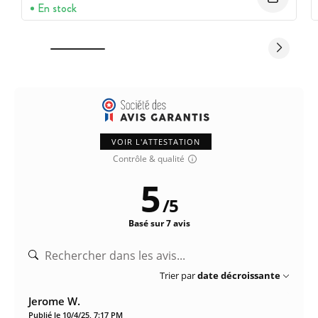
En stock
VOIR L'ATTESTATION
Contrôle & qualité
5
/
5
Basé sur 7 avis
Trier par
date décroissante
Jerome W.
Publié le 10/4/25, 7:17 PM