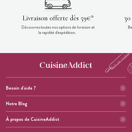
Livraison offerte dès 59€*
30
Découvrez toutes nos options de livraison et
Be
la rapidité d'expédition.
Besoin d'aide ?
Notre Blog
À propos de CuisineAddict