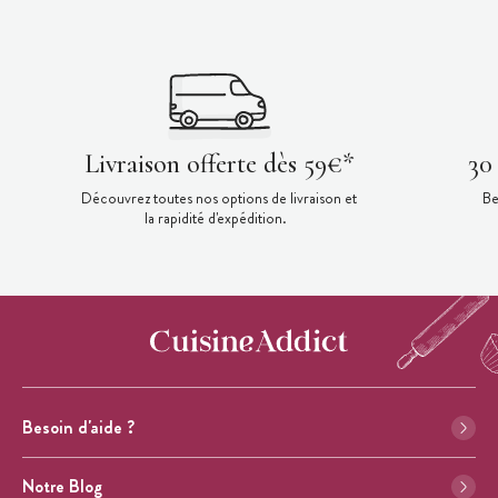
Livraison offerte dès 59€*
30
Découvrez toutes nos options de livraison et
Be
la rapidité d'expédition.
Besoin d'aide ?
Notre Blog