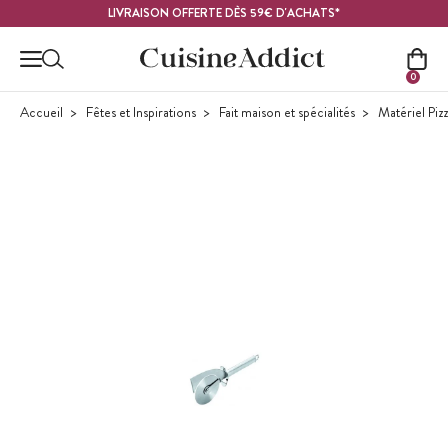
Contenu principal
LIVRAISON OFFERTE DÈS 59€ D'ACHATS*
0
Accueil
Fêtes et Inspirations
Fait maison et spécialités
Matériel Piz