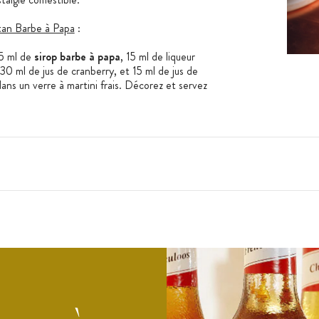
tan Barbe à Papa
:
15 ml de
sirop barbe à papa
, 15 ml de liqueur
 30 ml de jus de cranberry, et 15 ml de jus de
dans un verre à martini frais. Décorez et servez
rop, vous pouvez utiliser la
pompe doseuse
 acidifiant : acide citrique, colorant : E163,