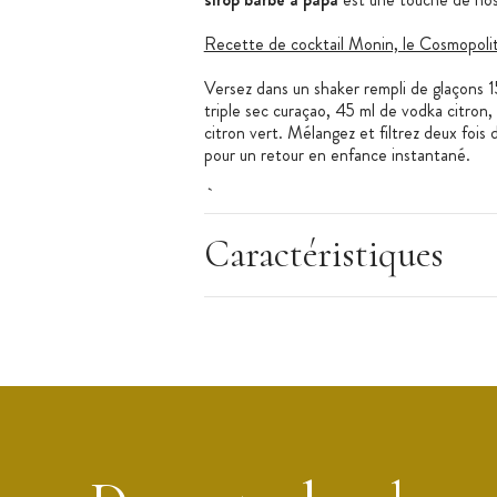
Recette de cocktail Monin, le Cosmopoli
Versez dans un shaker rempli de glaçons 
triple sec curaçao, 45 ml de vodka citron,
citron vert. Mélangez et filtrez deux fois 
pour un retour en enfance instantané.
À noter : Pour simplifier le dosage de ce si
Monin
.
Caractéristiques
Les + produit
:
Prêt à l'emploi
Utilisations multiples
Qualité professionnelle
Caractéristique du Sirop
:
Saveur : Barbe à Papa
Conditionnement : Bouteille 70 cl
Ingrédients : Sucre, eau, arôme naturel,