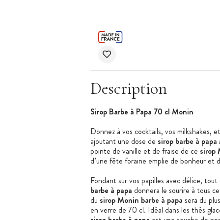
Description
Sirop Barbe à Papa 70 cl Monin
Donnez à vos cocktails, vos milkshakes, e
ajoutant une dose de
sirop barbe à papa
pointe de vanille et de fraise de ce
sirop
d’une fête foraine emplie de bonheur et 
Fondant sur vos papilles avec délice, tout
barbe à papa
donnera le sourire à tous ce
du
sirop Monin barbe à papa
sera du plus
en verre de 70 cl. Idéal dans les thés glac
sirop barbe à papa
est une touche de nos