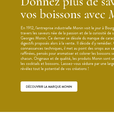
Donnez plus de sav
émulsifiants : gomme d'acacia, E445.
vos boissons avec
Données nutritionnelles : Énergie (kJ/k
dont acides gras saturés (g) : 0, Glucid
(g) : 0, Sel (g): 0,03
En 1912, l'entreprise industrielle Monin voit le jour à Bou
Applications : Culinaire, sodas et limon
travers les saveurs née de la passion et de la curiosité de 
Conseil de conservation : À consommer
Georges Monin. Ce dernier se désole du manque de carac
endroit propre, sec et frais (<25°C)
digestifs proposés alors à la vente. Il décide d'y remédier.
connaissances techniques, il met au point des sirops aux s
Fabriqué en France, à Bourges
raffinées, pensés pour aromatiser et colorer les boissons s
Marque : Monin
chacun. Originaux et de qualité, les produits Monin sont u
les cocktails et boissons. Laissez-vous séduire par une lar
révélez tout le potentiel de vos créations !
DÉCOUVRIR LA MARQUE MONIN
Découvrir la marque Monin