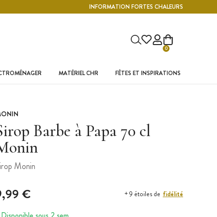
INFORMATION FORTES CHALEURS
0
ECTROMÉNAGER
MATÉRIEL CHR
FÊTES ET INSPIRATIONS
ONIN
Sirop Barbe à Papa 70 cl
Monin
irop Monin
9,99 €
fidélité
+ 9 étoiles de
Disponible sous 2 sem.