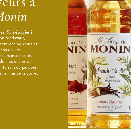
eurs à
Monin
cal) : 1349 / 323, Matières grasses (g) : 0
es (g) : 80,1, dont sucres (g) : 80,0, Protéines
rges. Son épopée à
ades, thés glacés.
son fondateur,
 dans les 3 mois après ouverture, dans un
tère des boissons et
 Grâce à ses
aveurs intenses et
elon les envies de
n terrain de jeu pour
ge gamme de sirops et