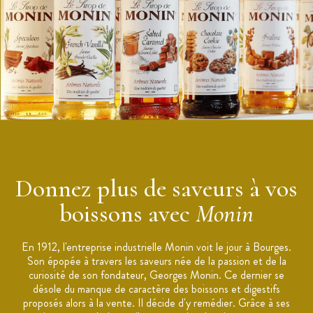
Saveur : Caramel Sans Sucre
Conditionnement : Bouteille 70 cl
Ingrédients : Eau, agent de charge : polydextrose, arôme
naturel, épaississant : gomme de cellulose, édulcorants :
sucralose, acésulfame-K, acidifiant : acide tartrique [L (+)],
colorant : E150a, conservateurs : sorbate de potassium,
benzoate de sodium.
Données nutritionnelles : Énergie (kJ/kcal) : 80 / 19,
Matières grasses (g) : 0 dont acides gras saturés (g) : 0,
Glucides (g) : 10, dont sucres (g) : 0,4, Protéines (g) : 0, Sel
(g): 0,15
Donnez plus de saveurs à vos
Applications : Boissons à base de café, chocolats et autres
boissons chaudes, culinaire.
boissons avec
Monin
Conseil de conservation : À consommer dans les 3 mois après
ouverture, dans un endroit propre, sec et frais (<25°C)
En 1912, l'entreprise industrielle Monin voit le jour à Bourges.
Fabriqué en France, à Bourges
Son épopée à travers les saveurs née de la passion et de la
Marque : Monin
curiosité de son fondateur, Georges Monin. Ce dernier se
désole du manque de caractère des boissons et digestifs
proposés alors à la vente. Il décide d'y remédier. Grâce à ses