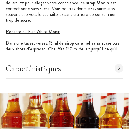
de lait. Et pour alléger votre conscience, ce
sirop Monin
est
confectionné sans sucre. Vous pourrez donc le savourer aussi
souvent que vous le souhaiterez sans craindre de consommer
trop de sucre.
Recette du Flat White Monin
:
Dans une tasse, versez 15 ml de
sirop caramel sans sucre
puis
deux shots d’espresso. Chauffez 150 ml de lait jusqu’à ce qu’il
mousse puis versez-le dans la tasse. Servez et profitez d’un
moment de douceur.
Caractéristiques
À noter : Pour simplifier le dosage de ce sirop, vous pouvez
utiliser la
pompe doseuse Monin
.
Les + produit
:
Prêt à l'emploi
Utilisations multiples
Qualité professionnelle
Caractéristique du Sirop
: