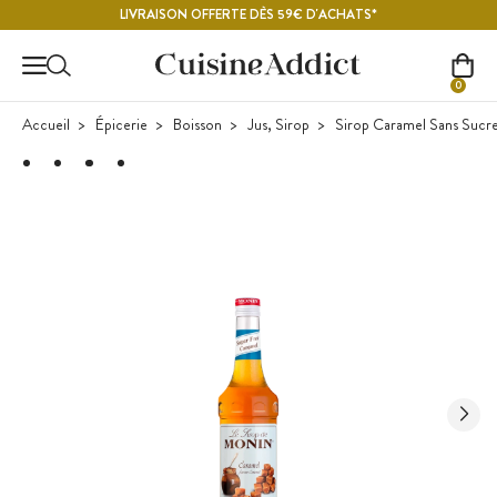
Contenu principal
LIVRAISON OFFERTE DÈS 59€ D'ACHATS*
0
Accueil
Épicerie
Boisson
Jus, Sirop
Sirop Caramel Sans Sucre