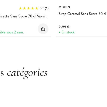
MONIN
5
/
5
(1)
Sirop Caramel Sans Sucre 70 c
isette Sans Sucre 70 cl Monin
9,99 €
ible sous 2 sem.
En stock
es
catégories