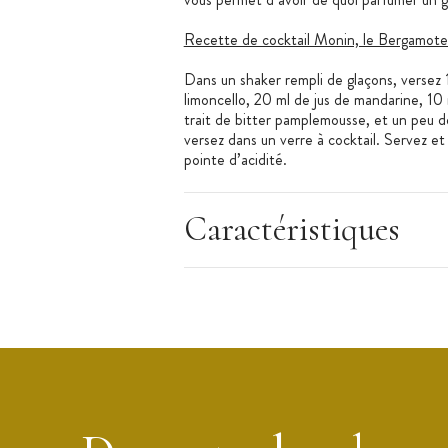
Recette de cocktail Monin, le Bergamote 
Dans un shaker rempli de glaçons, versez
limoncello, 20 ml de jus de mandarine, 10 ml
trait de bitter pamplemousse, et un peu d
versez dans un verre à cocktail. Servez et
pointe d’acidité.
À noter : Pour simplifier le dosage de ce si
Monin
.
Caractéristiques
Les + produit
:
Prêt à l'emploi
Utilisations multiples
Qualité professionnelle
Caractéristique du Sirop
:
Saveur : Bergamote
Conditionnement : Bouteille 70 cl