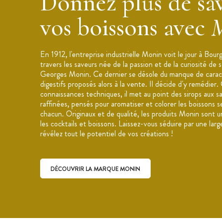
Donnez plus de sav
Ingrédients : Sucre, eau, jus concentré 
vos boissons avec
arôme naturel de bergamote avec autre
: E161b. Jus de bergamote : 14%.
Données nutritionnelles : Énergie (kJ/k
dont acides gras saturés (g) : 0, Glucid
En 1912, l'entreprise industrielle Monin voit le jour à Bou
(g) : 0, Sel (g): 0,03
travers les saveurs née de la passion et de la curiosité de 
Georges Monin. Ce dernier se désole du manque de carac
Applications : Cocktails, thés glacés.
digestifs proposés alors à la vente. Il décide d'y remédier.
Conseil de conservation : À consommer
connaissances techniques, il met au point des sirops aux s
endroit propre, sec et frais (<25°C)
raffinées, pensés pour aromatiser et colorer les boissons s
chacun. Originaux et de qualité, les produits Monin sont u
Fabriqué en France, à Bourges
les cocktails et boissons. Laissez-vous séduire par une lar
Marque : Monin
révélez tout le potentiel de vos créations !
DÉCOUVRIR LA MARQUE MONIN
Découvrir la marque Monin