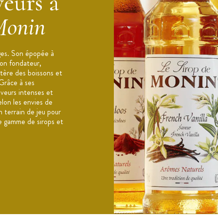
eurs à
de bergamote, acidifiant : acide citrique,
Monin
s arômes naturels, émulsifiant : E414, colorant
cal) : 1370 / 328, Matières grasses (g) : 0
es (g) : 79,7, dont sucres (g) : 79,6, Protéines
rges. Son épopée à
son fondateur,
tère des boissons et
 Grâce à ses
 dans les 3 mois après ouverture, dans un
aveurs intenses et
elon les envies de
n terrain de jeu pour
ge gamme de sirops et