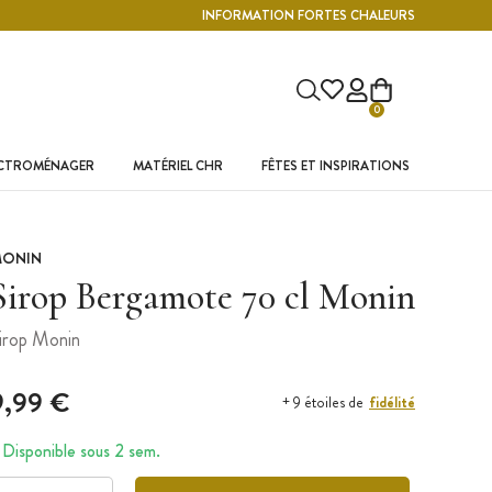
INFORMATION FORTES CHALEURS
0
ECTROMÉNAGER
MATÉRIEL CHR
FÊTES ET INSPIRATIONS
ONIN
Sirop Bergamote 70 cl Monin
irop Monin
9,99 €
fidélité
+ 9 étoiles de
Disponible sous 2 sem.