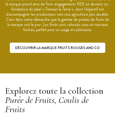
A conserver dans un endroit frais et sec. Après ouverture,
la marque prend ainsi de forts engagements RSE et devient co-
conserver 3 jours au réfrigérateur entre 4 et 6°C
fondatrice du label « Demain la Terre », dont l'objectif est
d'accompagner les producteurs vers une agriculture plus durable.
Nutri-Score: A (A à E)
C'est dans cette démarche que la gamme de purées de fruits de
Energie: 116 kcal pour 100g
la marque voit le jour. Les fruits sont valorisés sous un nouveau
format, parfait pour un usage en pâtisserie.
Purée sucrée et pasteurisée
Fabriqué en France
Marque : Fruits Rouges & Co
DÉCOUVRIR LA MARQUE FRUITS ROUGES AND CO
Découvrir la marque Fruits Rouges and Co
Explorez toute la collection
Purée de Fruits, Coulis de
Fruits