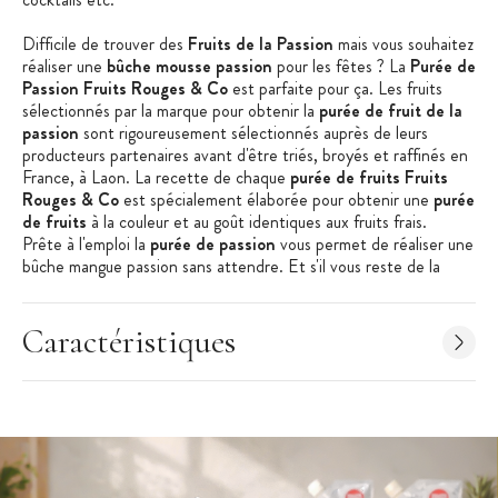
Difficile de trouver des
Fruits de la Passion
mais vous souhaitez
réaliser une
bûche mousse passion
pour les fêtes ? La
Purée de
Passion Fruits Rouges & Co
est parfaite pour ça. Les fruits
sélectionnés par la marque pour obtenir la
purée de fruit de la
passion
sont rigoureusement sélectionnés auprès de leurs
producteurs partenaires avant d'être triés, broyés et raffinés en
France, à Laon. La recette de chaque
purée de fruits Fruits
Rouges & Co
est spécialement élaborée pour obtenir une
purée
de fruits
à la couleur et au goût identiques aux fruits frais.
Prête à l'emploi la
purée de passion
vous permet de réaliser une
bûche mangue passion sans attendre. Et s'il vous reste de la
purée de fruit de la passion
vous pouvez la placer dans un
bac
à glaçons
et la congeler afin de disposer de petites quantités de
purée de passion
pour vos prochaines recettes : entremets
Caractéristiques
exotiques, smoothies passion etc.
Utilisations possibles de la Purée de Fruit :
Glaces et Sorbets
Entremets