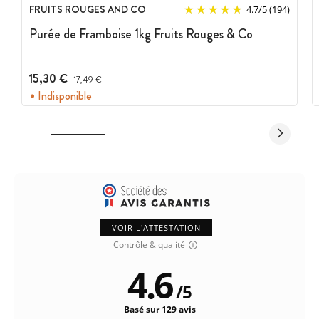
FRUITS ROUGES AND CO
4.7
/
5
(194)
Purée de Framboise 1kg Fruits Rouges & Co
15,30 €
Prix avant réduction :
17,49 €
Indisponible
VOIR L'ATTESTATION
Contrôle & qualité
4.6
/
5
Basé sur 129 avis