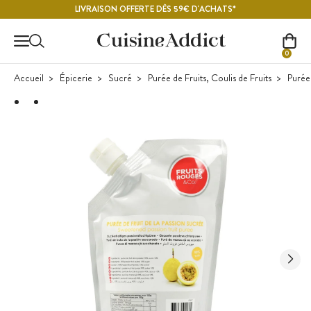
Contenu principal
LIVRAISON OFFERTE DÈS 59€ D'ACHATS*
0
Accueil
Épicerie
Sucré
Purée de Fruits, Coulis de Fruits
Purée 