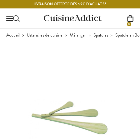
Contenu principal
LIVRAISON OFFERTE DÈS 59€ D'ACHATS*
0
Accueil
Ustensiles de cuisine
Mélanger
Spatules
Spatule en Bo