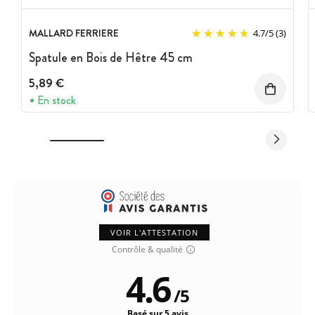
MALLARD FERRIERE
4.7
/
5
(3)
Spatule en Bois de Hêtre 45 cm
5,89 €
En stock
VOIR L'ATTESTATION
Contrôle & qualité
4.6
/
5
Basé sur 5 avis