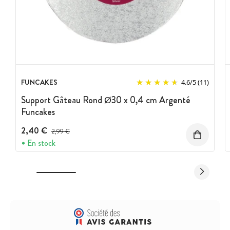
FUNCAKES
4.6
/
5
(11)
Support Gâteau Rond Ø30 x 0,4 cm Argenté
Funcakes
2,40 €
Prix avant réduction :
2,99 €
En stock