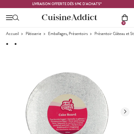
Contenu principal
LIVRAISON OFFERTE DÈS 59€ D'ACHATS*
0
Accueil
Pâtisserie
Emballages, Présentoirs
Présentoir Gâteau et S