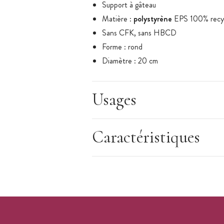
Support à gâteau
Matière :
polystyrène
EPS 100% recy
Sans CFK, sans HBCD
Forme : rond
Diamètre : 20 cm
Hauteur : 20 cm
Bords nets
Usages
Origine : Pays-Bas
Marque :
Funcakes
Caractéristiques