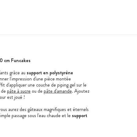
20 cm Funcakes
fants grâce au
support en polystyrène
donner l'impression d'une pièce montée
ffit d'appliquer une couche de piping gel sur le
r de
pâte à sucre
ou de
pâte d'amande
. Ajoutez
our est joué !
vous aurez des gâteaux magnifiques et éternels
n simple passage sous l'eau chaude et le
support