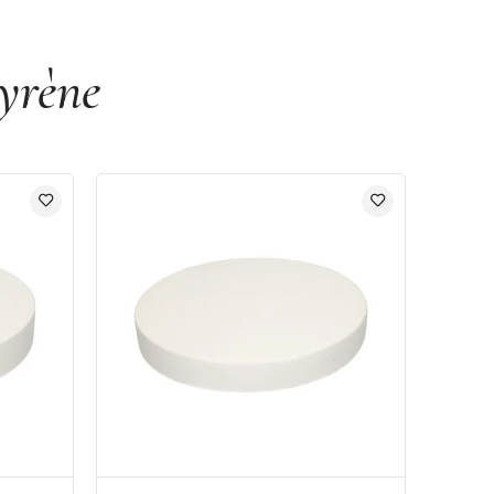
yrène