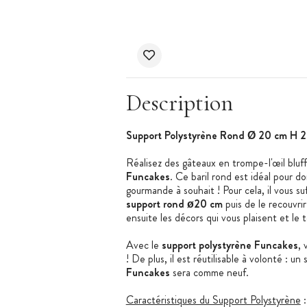
Description
Support Polystyrène Rond Ø 20 cm H 
Réalisez des gâteaux en trompe-l'œil bluf
Funcakes
. Ce baril rond est idéal pour 
gourmande à souhait ! Pour cela, il vous su
support rond ø20 cm
puis de le recouvri
ensuite les décors qui vous plaisent et le t
Avec le
support polystyrène Funcakes
, 
! De plus, il est réutilisable à volonté : u
Funcakes
sera comme neuf.
Caractéristiques du Support Polystyrène
: