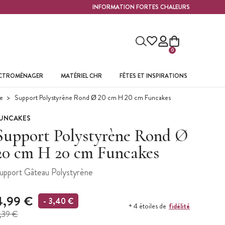
INFORMATION FORTES CHALEURS
0
ECTROMÉNAGER
MATÉRIEL CHR
FÊTES ET INSPIRATIONS
e
Support Polystyrène Rond Ø 20 cm H 20 cm Funcakes
UNCAKES
Support Polystyrène Rond Ø
20 cm H 20 cm Funcakes
upport Gâteau Polystyrène
4,99 €
- 3,40 €
fidélité
+ 4 étoiles de
,39 €