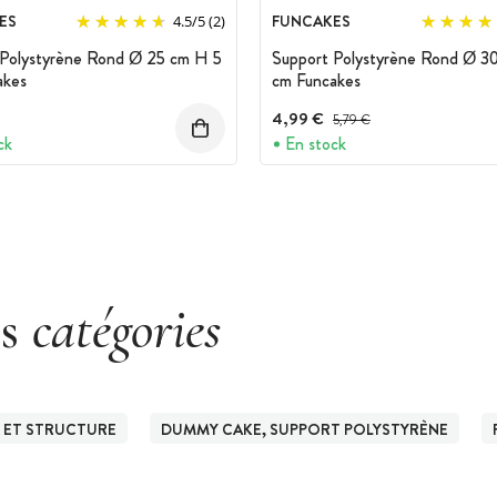
ES
FUNCAKES
4.5
/
5
(2)
 Polystyrène Rond Ø 25 cm H 5
Support Polystyrène Rond Ø 3
akes
cm Funcakes
4,99 €
Prix avant réduction :
5,79 €
ck
En stock
es
catégories
 ET STRUCTURE
DUMMY CAKE, SUPPORT POLYSTYRÈNE