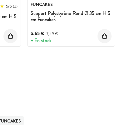
FUNCAKES
5
/
5
(3)
Support Polystyrène Rond Ø 35 cm H 5
0 cm H 5
cm Funcakes
5,65 €
Prix avant réduction :
7,49 €
En stock
FUNCAKES