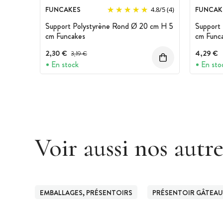
FUNCAKES
FUNCAK
4.8
/
5
(4)
Support Polystyrène Rond Ø 20 cm H 5
Support
cm Funcakes
cm Func
2,30 €
Prix avant réduction :
4,29 €
3,19 €
En stock
En sto
Voir aussi nos autr
EMBALLAGES, PRÉSENTOIRS
PRÉSENTOIR GÂTEAU