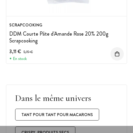
SCRAPCOOKING
DDM Courte Pâte d'Amande Rose 20% 200g
Scrapcooking
3,11 €
Prix avant réduction :
5,19 €
En stock
Dans le même univers
TANT POUR TANT POUR MACARONS
CRISPY, PRODUITS SECS