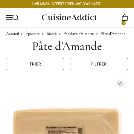
Contenu principal
LIVRAISON OFFERTE DÈS 59€ D'ACHATS*
0
Accueil
Épicerie
Sucré
Produits Pâtisserie
Pâte d'Amande
Pâte d'Amande
TRIER
FILTRER