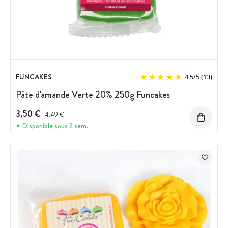
FUNCAKES
4.5
/
5
(13)
Pâte d'amande Verte 20% 250g Funcakes
3,50 €
Prix avant réduction :
4,49 €
Disponible sous 2 sem.