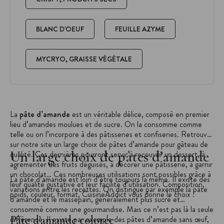
BLANC D'OEUF
FEUILLE AZYME
MYCRYO, GRAISSE VÉGÉTALE
La
pâte d’amande
est un véritable délice, composé en premier
lieu d’amandes moulues et de sucre. On la consomme comme
telle ou on l’incorpore à des pâtisseries et confiseries. Retrouvez
sur notre site un large choix de pâtes d’amande pour gâteau de
Un large choix de pâtes d’amande
qualité. Ces dernières pourront servir à recouvrir un dessert, à
agrémenter des fruits déguisés, à décorer une pâtisserie, à garnir
un chocolat… Ces nombreuses utilisations sont possibles grâce à
La pâte d’amande est loin d’être toujours la même. Il existe des
leur qualité gustative et leur facilité d’utilisation. Composition,
variations entre les recettes. On distingue par exemple la pâte
poids, couleur, format, CuisineAddict vous donne le choix !
d’amande et le massepain, généralement plus sucré et
consommé comme une gourmandise. Mais ce n’est pas là la seule
Pâte d’amande colorée
différence. Il existe par exemple des pâtes d’amande sans œuf,