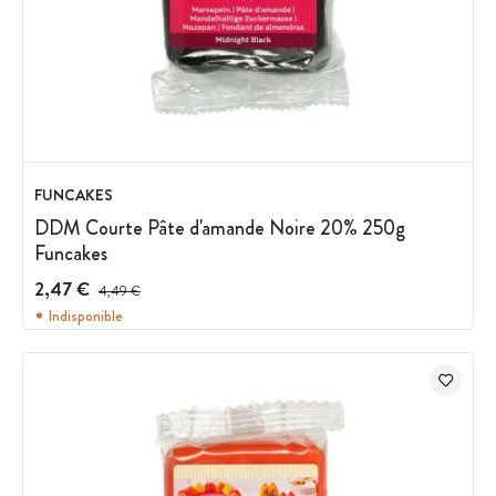
FUNCAKES
DDM Courte Pâte d'amande Noire 20% 250g
Funcakes
2,47 €
Prix avant réduction :
4,49 €
Indisponible