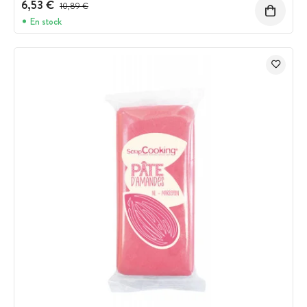
6,53 €
Prix avant réduction :
10,89 €
En stock