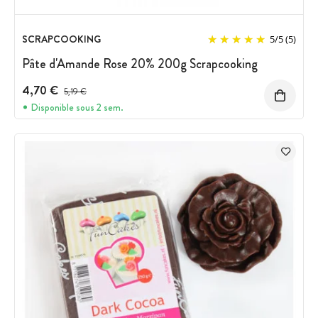
SCRAPCOOKING
5
/
5
(5)
Pâte d'Amande Rose 20% 200g Scrapcooking
4,70 €
Prix avant réduction :
5,19 €
Disponible sous 2 sem.