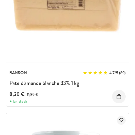
RANSON
4.7
/
5
(89)
Pate d'amande blanche 33% 1 kg
8,20 €
Prix avant réduction :
11,89 €
En stock