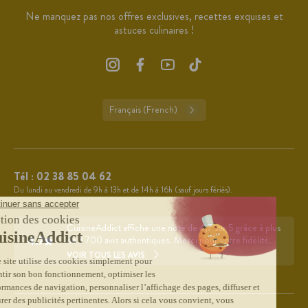
Ne manquez pas nos offres exclusives, recettes exquises et
astuces culinaires !
Français (French)
Tél :
02 38 85 04 62
Du lundi au vendredi de 9h à 13h et de 14h à 16h (sauf jours fériés).
CuisineAddict affiche une note de 4,7 sur 5 grâce à plus
4.7
de 3 700 avis authentiques. Merci pour votre fidélité.
VOIR TOUS LES AVIS