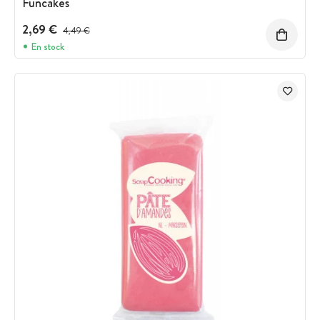
Funcakes
2,69 €
Prix avant réduction :
4,49 €
En stock