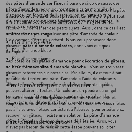
des
pâtes d’amande confiseur
à base de sirop de sucre, des
pâtes d’amande avec un pourcentage plus ou moins élevé
La pâte d’amande est une alternative très intéressante à la pâte
d’amande. En fonction de l’usage qu’on souhaite en faire,
à sucre ou encore au
chocolat plastique
. En effet, elle peut tout
d’autres variations peuvent également être intéressantes : la
à fait s’utiliser pour décorer un gâteau, qu’il s’agisse de le
couleur et le format.
recouvrir ou de réaliser des petits sujets. Aussi, dans ce cas il est
intéressant de pouvoir utiliser une pâte d’amande de couleur.
Pâte d’amande rouge
Cela permet d’être plus créatif. Nous vous proposons donc
Pâte d’amande verte
plusieurs
pâtes d’amande colorées
, donc voici quelques
Pâte d’amande bleue
exemples :
Pâte d’amande jaune
Aux côtés de ces
pâtes d’amande pour décoration de gâteau
,
nous n’oublions la
Pâte d’amande rose
pâte d’amande blanche
! Vous en trouverez
plusieurs références sur notre site. Par ailleurs, il est tout à fait
…
possible de teinter une pâte d’amande à l’aide de colorants
Pâte d’amande prête à dérouler
alimentaires. On évitera dans ce cas les colorants liquides,
pouvant altérer la texture. Un colorant en poudre ou en gel
conviendra parfaitement. Vous pourrez alors réaliser des
La pâte d’amande pour gâteau possède une texture lisse et
décorations de gâteau en pâte d’amande renversantes !
souple qui la rend très facile à utiliser. Néanmoins, si vous n’êtes
pas à l’aise avec l’étape consistant à l’abaisser pour ensuite en
recouvrir un gâteau, il existe une solution. La
pâte d’amande
Pâte d’amande en gros
prête à dérouler
, ou en rouleau, est déjà étalée. Ainsi, vous
n’avez pas besoin de réaliser cette étape pouvant solliciter