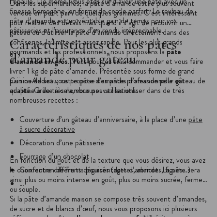
l’épaule. De même, vous êtes sûr d’avoir une pâte avec un
Dans les supermarchés, la pâte d’amande est le plus souvent
finesse homogène, en forme de cercle parfait. Le rouleau de
vendue en petit pain de quelques grammes. C’est intéressant
pâte d’amande est un véritable gain de temps pour vos
pour réaliser des détails mais quand il s’agit de recouvrir un
pâtisseries et l’assurance d’un rendu irréprochable.
gâteau ou d’utiliser la pâte d’amande directement dans des
Caractéristiques de nos pâtes
confiseries, la limite est assez rapide. Pour les plus grands
gourmands et les professionnels, nous proposons la
pâte
d’amande pour gâteau
d’amande en gros
. Vous pourrez ainsi commander et vous faire
livrer 1 kg de pâte d’amande. Présentée sous forme de grand
pain ou de seau, cette pâte d’amande professionnelle est
CuisineAddict vous propose des pâtes d’amande pour gâteau de
adaptée à de très nombreuses utilisations.
qualité. Grâce à cela, vous pouvez les utiliser dans de très
nombreuses recettes :
Couverture d’un gâteau d’anniversaire, à la place d’une
pâte
à sucre décorative
Décoration d’une pâtisserie
Fourrage d’un chocolat
En fonction du goût et de la texture que vous désirez, vous avez
le choix entre différents pourcentages d’amande. La pâte sera
Confection de fruits déguisés (dattes, abricots, figues…)
ainsi plus ou moins intense en goût, plus ou moins sucrée, ferme
…
ou souple.
Si la pâte d’amande maison se compose très souvent d’amandes,
de sucre et de blancs d’œuf, nous vous proposons ici plusieurs