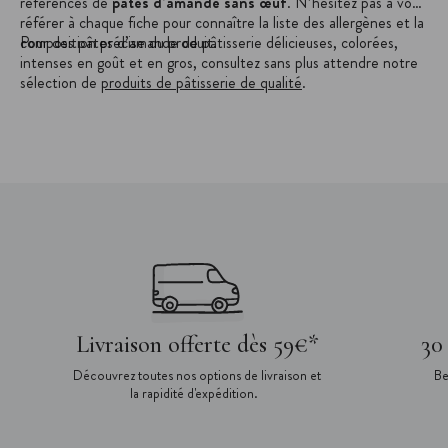
références de
pâtes d’amande sans œuf
. N’hésitez pas à vous
référer à chaque fiche pour connaître la liste des allergènes et la
composition précise du produit.
Pour des pâtes d’amande de pâtisserie délicieuses, colorées,
intenses en goût et en gros, consultez sans plus attendre notre
sélection de
produits de pâtisserie de qualité
.
Livraison offerte dès 59€*
30
Découvrez toutes nos options de livraison et
Be
la rapidité d'expédition.