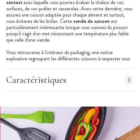
contact
avec laquelle vous pourrez évaluer la chaleur de vos
surfaces, de vos poêles et casseroles. Avec cette dernière, vous
assurez une cuisson adaptée pour chaque aliment et surtout,
vous éviterez de les brûler. Cette
sonde de cuisson
est
particulièrement intéressante lorsque vous cuisinez du poisson
puisqu'il s'agit d'un met nécessitant une température plus faible
que celle d'une viande.
Vous retrouverez à l'intérieur du packaging, une notice
explicative
regroupant les différentes cuissons à respecter sous
forme de tableau !
La
température de cuisson
s'affiche instantanément sur un
Caractéristiques
écran lumineux ce qui vous permettra de jouer sur la température
de vos plats tout en les remuant. Le
thermomètre de cuisson
possède une amplitude de températures variant de -50°C à
+300°C !
Une fois votre repas servi, vous pourrez ranger votre
thermomètre alimentaire
sans problème ! Les doubles sondes
sont aisément repliables et tiennent peu de place sur votre plan
de travail ou dans vos tiroirs.