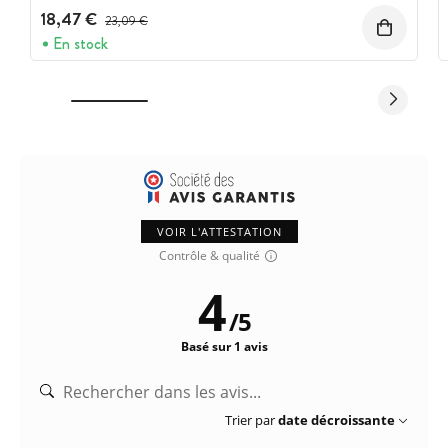
18,47 €
Prix avant réduction :
23,09 €
En stock
VOIR L'ATTESTATION
Contrôle & qualité
4
/
5
Basé sur 1 avis
Trier par
date décroissante