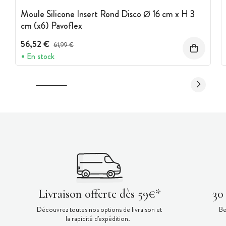
Moule Silicone Insert Rond Disco Ø 16 cm x H 3
cm (x6) Pavoflex
56,52 €
Prix avant réduction :
61,99 €
En stock
Livraison offerte dès 59€*
30
Découvrez toutes nos options de livraison et
Be
la rapidité d'expédition.