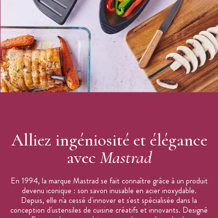
Praticité, précision et rapidité sont au rendez-vous avec le
thermomètre de cuisine Mastrad
! Cet ustensile deviendra
vite un indispensable pour tous les amateurs de grillades et de
plats cuisinés.
Les + produit :
Polyvalence
Température à 0.5 degré près
Mesure la température à coeur
Alliez ingéniosité et élégance
Mesure la température de surface
avec
Mastrad
Caractéristiques du Thermomètre :
Thermomètre de cuisine
Thermo sonde de cuisine digital
En 1994, la marque Mastrad se fait connaître grâce à un produit
devenu iconique : son savon inusable en acier inoxydable.
2 sondes de cuisson : double capteurs thermocouple de type
Depuis, elle n'a cessé d'innover et s'est spécialisée dans la
K
conception d'ustensiles de cuisine créatifs et innovants. Designé
Affichage instantané de la température : en °C et °F