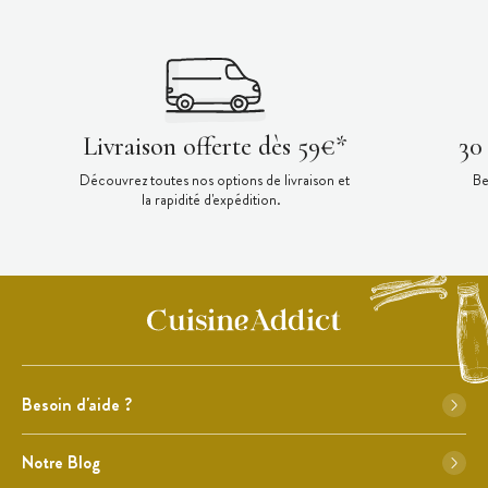
Livraison offerte dès 59€*
30
Découvrez toutes nos options de livraison et
Be
la rapidité d'expédition.
Besoin d'aide ?
Notre Blog