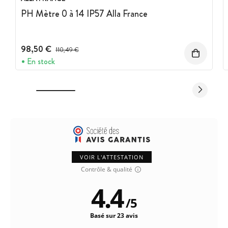
PH Mètre 0 à 14 IP57 Alla France
98,50 €
Prix avant réduction :
110,49 €
En stock
VOIR L'ATTESTATION
Contrôle & qualité
4.4
/
5
Basé sur 23 avis