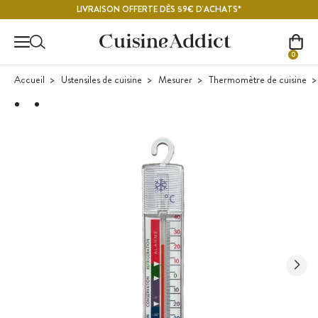
Contenu principal
LIVRAISON OFFERTE DÈS 59€ D'ACHATS*
0
Accueil
Ustensiles de cuisine
Mesurer
Thermomètre de cuisine