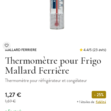
MALLARD FERRIERE
Thermomètre pour Frigo
Mallard Ferrière
4.4
/
5
(
Thermomètre pour réfrigérateur et congélateur
1,27 €
- 25%
1,69 €
fidélité
+ 1 étoiles de