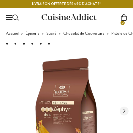
Contenu principal
LIVRAISON OFFERTE DÈS 59€ D'ACHATS*
0
Accueil
Épicerie
Sucré
Chocolat de Couverture
Pistole de C