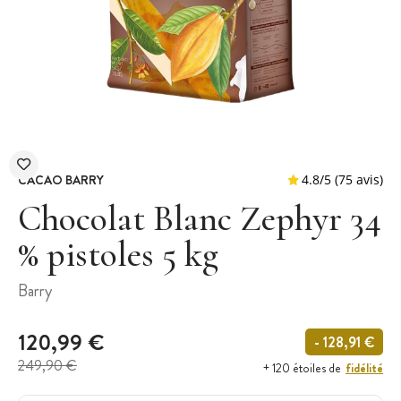
CACAO BARRY
Chocolat Blanc Zephyr 34
% pistoles 5 kg
4.8
/
5
(
Barry
120,99 €
- 128,91 €
249,90 €
fidélité
+ 120 étoiles de