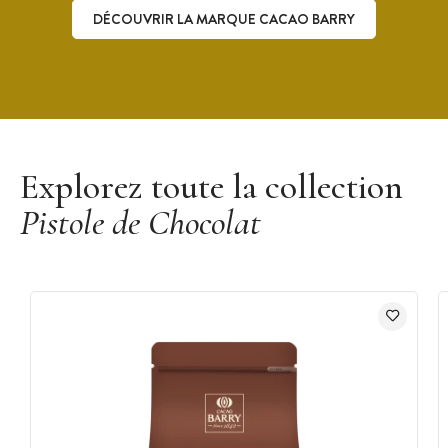
Rouge, Noix de Coco, Calvados, Champagne, Fromage Frais,
DÉCOUVRIR LA MARQUE CACAO BARRY
Thé Earl Grey, Truffe, Curry, Genièvre, Gin.
Découvrir la marque Cacao Barry
Explorez toute la collection
Pistole de Chocolat