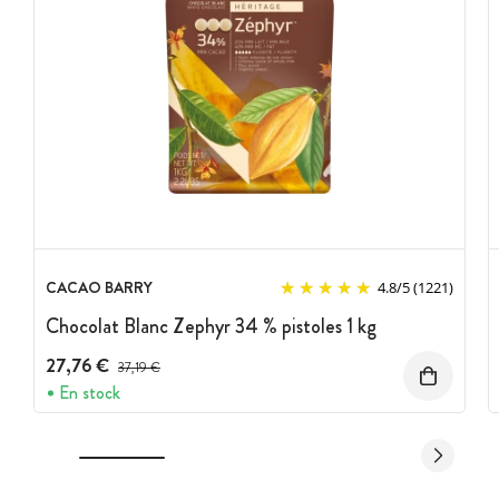
CACAO BARRY
4.8
/
5
(1221)
Chocolat Blanc Zephyr 34 % pistoles 1 kg
27,76 €
Prix avant réduction :
37,19 €
En stock