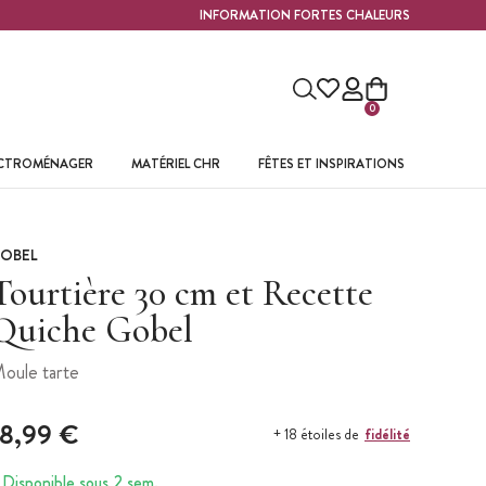
INFORMATION FORTES CHALEURS
0
ECTROMÉNAGER
MATÉRIEL CHR
FÊTES ET INSPIRATIONS
OBEL
Tourtière 30 cm et Recette
Quiche Gobel
oule tarte
18,99 €
fidélité
+ 18 étoiles de
Disponible sous 2 sem.