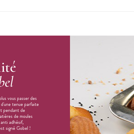
u’à 250°C
ité
use
bel
plus vous passer des
d'une tenue parfaite
nt pendant de
atières de moules
anti adhésif,
est signé Gobel !