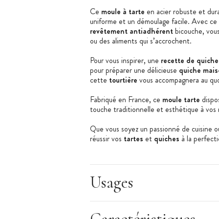
Ce
moule à tarte
en acier robuste et dura
uniforme et un démoulage facile. Avec ce
revêtement antiadhérent
bicouche, vous 
ou des aliments qui s’accrochent.
Pour vous inspirer, une
recette de quiche
pour préparer une délicieuse
quiche mais
cette
tourtière
vous accompagnera au qu
Fabriqué en France, ce
moule tarte
dispos
touche traditionnelle et esthétique à vos 
Que vous soyez un passionné de cuisine ou
réussir vos
tartes
et
quiches
à la perfect
Caractéristiques du moule :
Moule à tarte
Usages
Matière : Acier
Revêtement antiadhérent bicouche
Sans PFOA