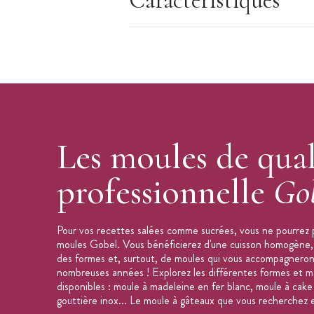
Caractéristiques
Diamètre : 30 cm
Hauteur : 2,5 cm
Forme : rond cannelée
Type de moule : tourtière
Recette de quiche au dos du pack
Cuisson uniforme
Résiste aux températures allant jusq
Robuste et durable
Les moules de qual
Entretien : à la main, à l’eau savonne
professionnelle
Go
Origine : France
Marque : Gobel
Pour vos recettes salées comme sucrées, vous ne pourrez 
moules Gobel. Vous bénéficierez d'une cuisson homogène, 
des formes et, surtout, de moules qui vous accompagnero
nombreuses années ! Explorez les différentes formes et m
disponibles : moule à madeleine en fer blanc, moule à cake 
gouttière inox... Le moule à gâteaux que vous recherchez 