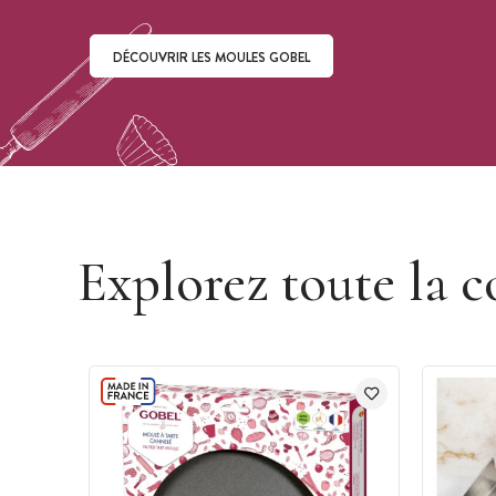
DÉCOUVRIR LES MOULES GOBEL
Découvrir les moules Gobel
Explorez toute la c