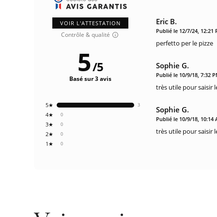
Eric B.
VOIR L'ATTESTATION
Publié le 12/7/24, 12:21
Contrôle & qualité
perfetto per le pizze
5
/
5
Sophie G.
Publié le 10/9/18, 7:32 
Basé sur 3 avis
très utile pour saisi
5★
3
Sophie G.
4★
0
Publié le 10/9/18, 10:14
3★
0
très utile pour saisi
2★
0
1★
0