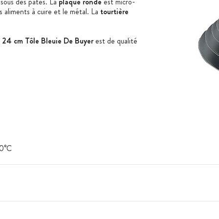
ssous des pâtes. La
plaque ronde
est micro-
s aliments à cuire et le métal. La
tourtière
 24 cm Tôle Bleuie De Buyer
est de qualité
50°C
oit subir un culottage
tion