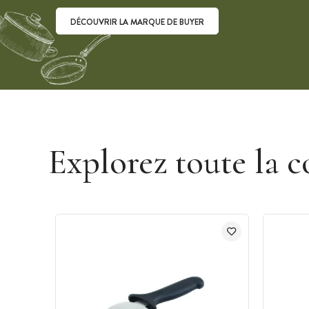
DÉCOUVRIR LA MARQUE DE BUYER
Découvrir la marque De Buyer
Explorez toute la c