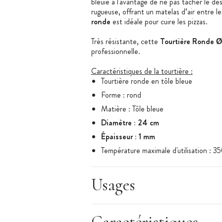
bleuie a l'avantage de ne pas tacher le de
rugueuse, offrant un matelas d’air entre le
ronde
est idéale pour cuire les pizzas.
Très résistante, cette
Tourtière Ronde Ø
professionnelle.
Caractéristiques de la tourtière :
Tourtière ronde en tôle bleue
Forme : rond
Matière : Tôle bleue
Diamètre : 24 cm
Épaisseur : 1 mm
Température maximale d'utilisation : 3
Conseils d'utilisation : La tôle bleuie d
Graisser la plaque avant chaque utilisa
Usages
Tourtière ronde vendue à l'unité
Made in France
Marque :
De Buyer​