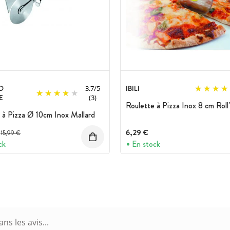
D
IBILI
3.7
/
5
E
(3)
Roulette à Pizza Inox 8 cm Roll'i
 à Pizza Ø 10cm Inox Mallard
Prix avant réduction :
6,29 €
15,99 €
ck
En stock