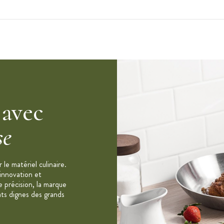
 avec
se
le matériel culinaire.
 innovation et
e précision, la marque
ats dignes des grands