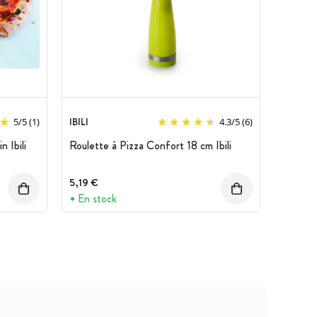
IBILI
5
/
5
(1)
4.3
/
5
(6)
n Ibili
Roulette à Pizza Confort 18 cm Ibili
5,19 €
En stock