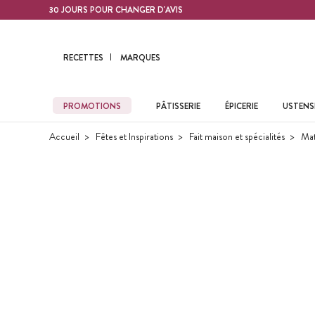
Contenu principal
30 JOURS POUR CHANGER D'AVIS
RECETTES
MARQUES
PROMOTIONS
PÂTISSERIE
ÉPICERIE
USTENSI
Accueil
Fêtes et Inspirations
Fait maison et spécialités
Mat