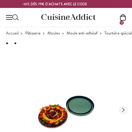
Contenu principal
MELON26
-10% DÈS 79€ D'ACHATS AVEC LE CODE
0
Accueil
Pâtisserie
Moules
Moule anti-adhésif
Tourtière spécial