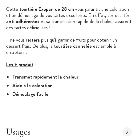
Cette
tourtière Exopan de 28 cm
vous garantit une coloration
et un démoulage de vos tartes excellents. En effet, ses qualités
anti adhérentes
et sa transmission rapide de la chaleur assurent
des tartes délicieuses !
Il ne vous restera plus qu'à garnir de fruits pour obtenir un
dessert frais. De plus, la
tourtière cannelée
est simple à
entretenir.
Les + produit
:
Transmet rapidement la chaleur
Aide à la coloration
Démoulage facile
Entretien facile
Caractéristiques de la Tourtière
:
Tourtière spéciale fruits frais
Matière : Exopan
Usages
Diamètre : 28 cm