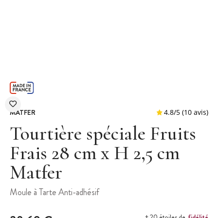
MATFER
Tourtière spéciale Fruits
Frais 28 cm x H 2,5 cm
Matfer
4.8
/
5
(
Moule à Tarte Anti-adhésif
fidélité
+ 20 étoiles de