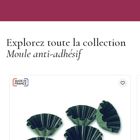
Découvrir la marque Matfer
Explorez toute la collection
Moule anti-adhésif