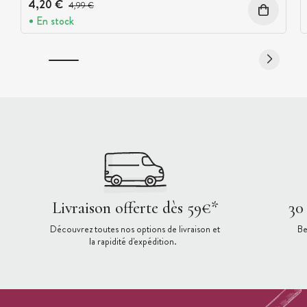
4,20 €
Prix avant réduction :
4,99 €
En stock
Livraison offerte dès 59€*
30
Découvrez toutes nos options de livraison et
Be
la rapidité d'expédition.