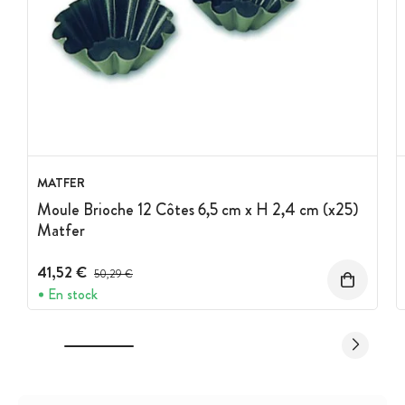
MATFER
Moule Brioche 12 Côtes 6,5 cm x H 2,4 cm (x25)
Matfer
41,52 €
Prix avant réduction :
50,29 €
En stock