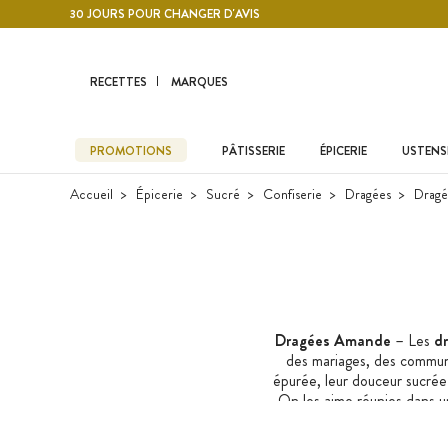
Contenu principal
30 JOURS POUR CHANGER D'AVIS
RECETTES
MARQUES
PROMOTIONS
PÂTISSERIE
ÉPICERIE
USTENSI
Accueil
Épicerie
Sucré
Confiserie
Dragées
Dragé
Dragées Amande
– Les
d
des mariages, des commun
épurée, leur douceur sucrée 
On les aime réunies dans u