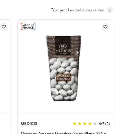
Trier par :
Les meilleures ventes
MEDICIS
4
/
5
(2)
Dragées Amande Gianduja Galet Blanc 250g