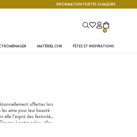
INFORMATION FORTES CHALEURS
0
ECTROMÉNAGER
MATÉRIEL CHR
FÊTES ET INSPIRATIONS
itionnellement offertes lors
 les aime pour leur beauté
elle l’esprit des festivités.
ouces à notre palais, elles