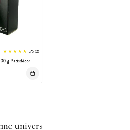
5
/
5
(2)
00 g Patisdécor
ême univers