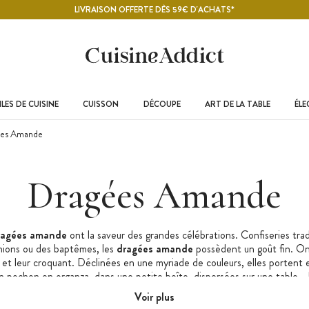
LIVRAISON OFFERTE DÈS 59€ D'ACHATS*
LES DE CUISINE
CUISSON
DÉCOUPE
ART DE LA TABLE
ÉL
es Amande
Dragées Amande
ragées amande
ont la saveur des grandes célébrations. Confiseries trad
ions ou des baptêmes, les
dragées amande
possèdent un goût fin. On
et leur croquant. Déclinées en une myriade de couleurs, elles portent en 
n pochon en organza, dans une petite boîte, dispersées sur une table… D
le sont aussi en présents à offrir en souvenir d’une grande date.
Voir plus