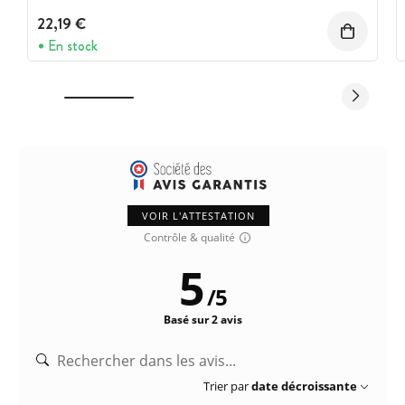
22,19 €
En stock
VOIR L'ATTESTATION
Contrôle & qualité
5
/
5
Basé sur 2 avis
Trier par
date décroissante