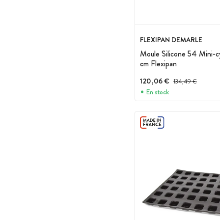
FLEXIPAN DEMARLE
Moule Silicone 54 Mini-c
cm Flexipan
120,06 €
Prix avant réduction 
134,49 €
En stock