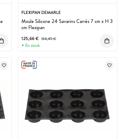
FLEXIPAN DEMARLE
ne
Moule Silicone 24 Savarins Carrés 7 cm x H 3
cm Flexipan
125,66 €
Prix avant réduction :
134,49 €
En stock