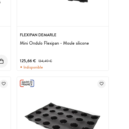
FLEXIPAN DEMARLE
Mini Ondulo Flexipan - Moule silicone
125,66 €
Prix avant réduction :
134,49 €
Indisponible