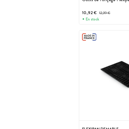
10,92 €
Prix avant réduction :
12,39 €
En stock