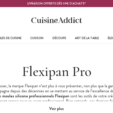
LIVRAISON OFFERTE DÈS 59€ D'ACHATS*
LES DE CUISINE
CUISSON
DÉCOUPE
ART DE LA TABLE
ÉL
Flexipan Pro
sier, la marque Flexipan n’est plus à vous présenter, non plus que la g
agne depuis des décennies en se mettant au service de l’excellence d
es
moules
silicone professionnels Flexipan
sont les outils de votre cré
ment conçus pour un usage professionnel. Bien entendu, ces derniers f
des amateurs passionnés !
Voir plus