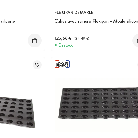
FLEXIPAN DEMARLE
silicone
Cakes avec rainure Flexipan - Moule silico
125,66 €
Prix avant réduction :
134,49 €
En stock