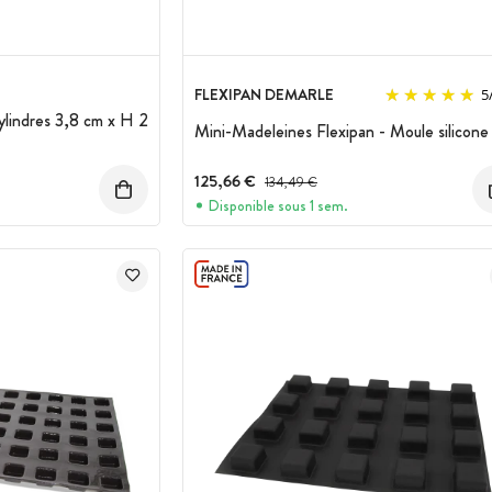
FLEXIPAN DEMARLE
5
ylindres 3,8 cm x H 2
Mini-Madeleines Flexipan - Moule silicone
:
125,66 €
Prix avant réduction :
134,49 €
Disponible sous 1 sem.