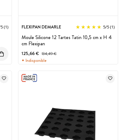
FLEXIPAN DEMARLE
/
5
(1)
5
/
5
(1)
Moule Silicone 12 Tartes Tatin 10,5 cm x H 4
cm Flexipan
125,66 €
Prix avant réduction :
134,49 €
Indisponible