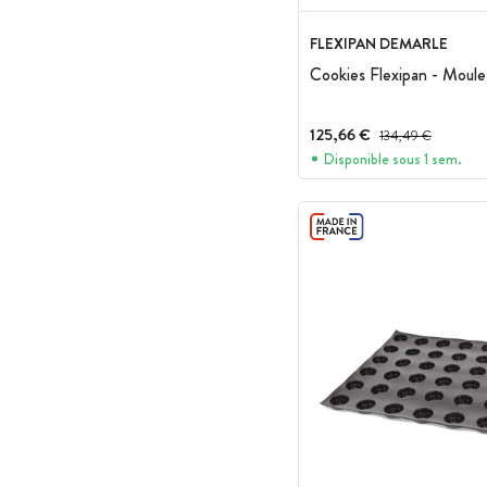
FLEXIPAN DEMARLE
Cookies Flexipan - Moule 
125,66 €
Prix avant réduction :
134,49 €
Disponible sous 1 sem.