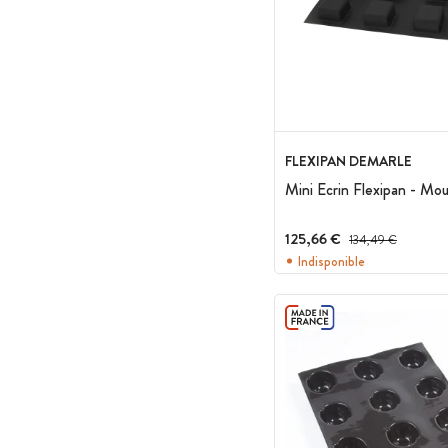
FLEXIPAN DEMARLE
Mini Ecrin Flexipan - Moul
125,66 €
Prix avant réduction :
134,49 €
Indisponible