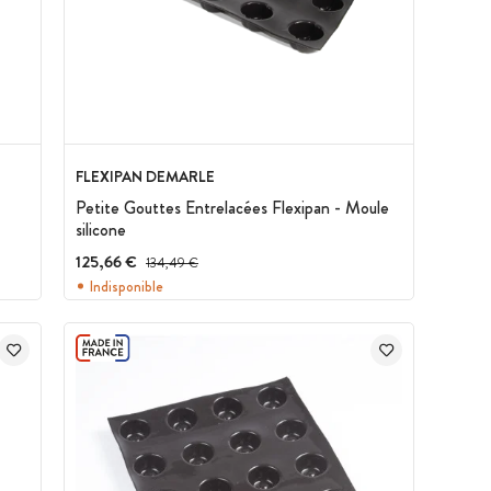
FLEXIPAN DEMARLE
Petite Gouttes Entrelacées Flexipan - Moule
silicone
125,66 €
Prix avant réduction :
134,49 €
Indisponible