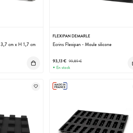
FLEXIPAN DEMARLE
 3,7 cm x H 1,7 cm
Ecrins Flexipan - Moule silicone
93,13 €
Prix avant réduction :
99,89 €
En stock