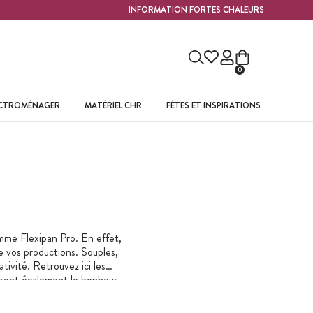
INFORMATION FORTES CHALEURS
0
ECTROMÉNAGER
MATÉRIEL CHR
FÊTES ET INSPIRATIONS
amme Flexipan Pro. En effet,
e vos productions. Souples,
ativité. Retrouvez ici les
eront également le bonheur