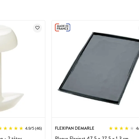
FLEXIPAN DEMARLE
4.9
/
5
(46)
4
n - 2 têtes
Plaque Flexipat 47,5 x 27,5 x 1,3 cm