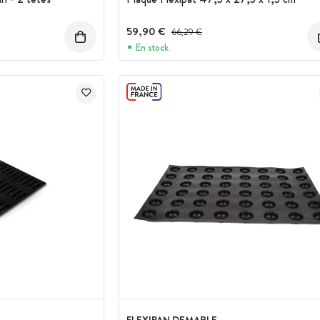
59,90 €
Prix avant réduction :
66,29 €
En stock