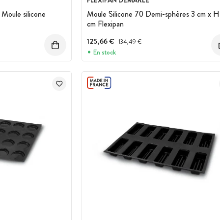
FLEXIPAN DEMARLE
 Moule silicone
Moule Silicone 70 Demi-sphères 3 cm x H
cm Flexipan
125,66 €
Prix avant réduction :
134,49 €
En stock