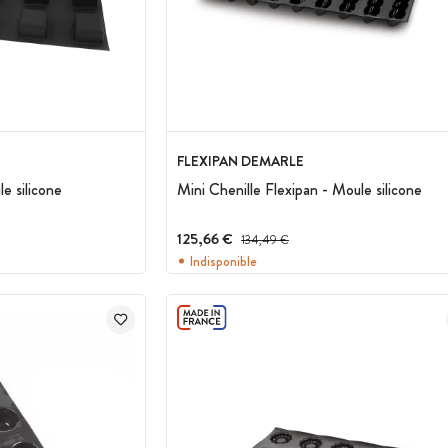
FLEXIPAN DEMARLE
e silicone
Mini Chenille Flexipan - Moule silicone
125,66 €
Prix avant réduction :
134,49 €
Indisponible