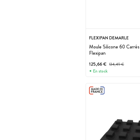
FLEXIPAN DEMARLE
Moule Silicone 60 Carrés
Flexipan
125,66 €
Prix avant réduction :
134,49 €
En stock