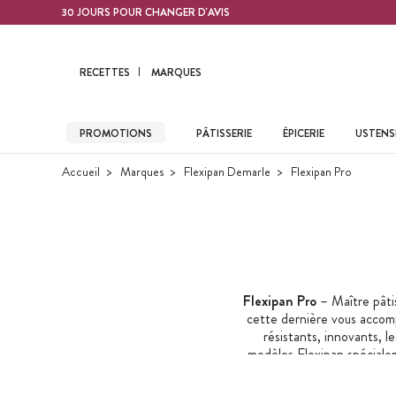
Contenu principal
30 JOURS POUR CHANGER D'AVIS
RECETTES
MARQUES
PROMOTIONS
PÂTISSERIE
ÉPICERIE
USTENSI
Accueil
Marques
Flexipan Demarle
Flexipan Pro
Flexipan Pro
– Maître pâtis
cette dernière vous accomp
résistants, innovants, l
modèles Flexipan spéciale