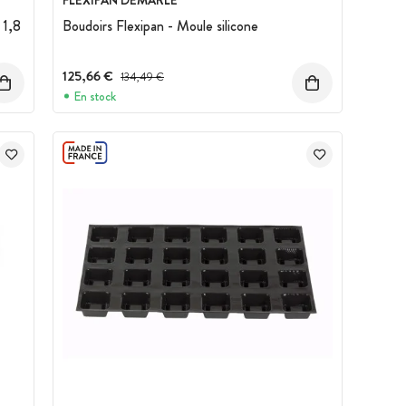
FLEXIPAN DEMARLE
 1,8
Boudoirs Flexipan - Moule silicone
125,66 €
Prix avant réduction :
134,49 €
En stock